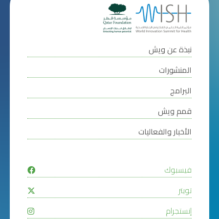
نبذة عن ويش
المنشورات
البرامج
قمم ويش
الأخبار والفعاليات
فيسبوك
تويتر
إنستجرام