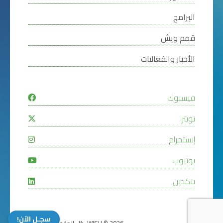
البرامج
قمم ويش
الأخبار والفعاليات
فيسبوك
تويتر
إنستجرام
يوتيوب
ينكدين
سجـل الآن!
WISH © 2026. كل الحقوق محفوظة