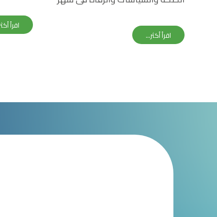
لتعزيز ال
ديسمبر
خلال معر
اقرأ أكثر.
اقرأ أكثر...