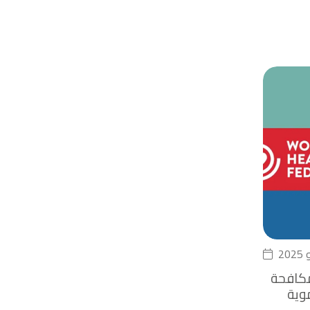
مكافحة
وية