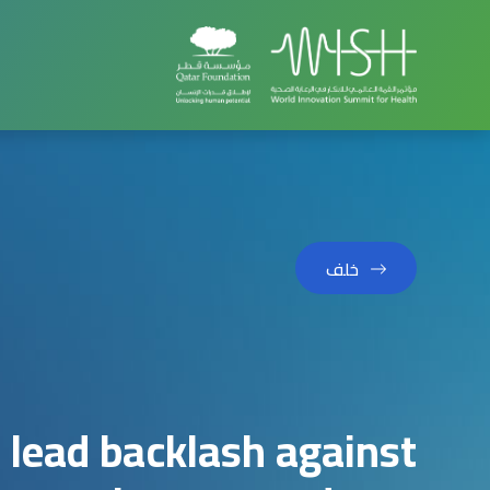
خلف
 lead backlash against