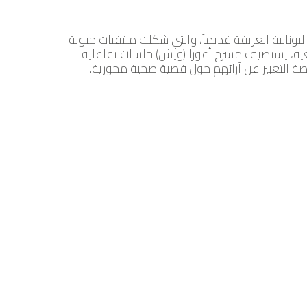
 اليونانية العريقة قديماً، والتي شكلت ملتقيات حيوية
ية، يستضيف مسرح أغورا (ويش) جلسات تفاعلية
صة التعبير عن آرائهم حول قضية صحية محورية.