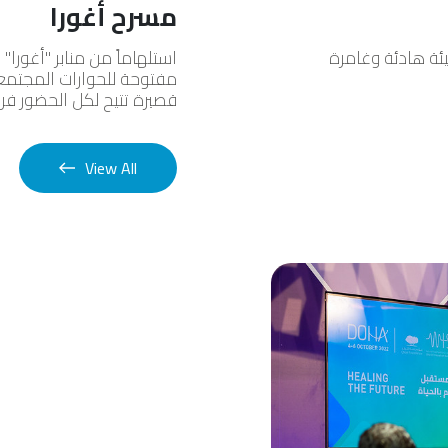
مسرح أغورا
استلهاماً من منابر "أغورا"
منتجع زلال الصحي، "مركز الرفاهية Zulal"، بيئة هادئة وغامرة
مفتوحة للحوارات المجتمع
قصيرة تتيح لكل الحضور فر
View All