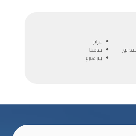
غرايز
يف نور
ساسنا
بيير هيرم