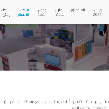
ويش
المتحدثون
التقارير
جدول
مركز
شركاء
2024
البحثية
القمة
الابتكار
ويش
ش7” الركيزة الأساسية للقمة، إذ يوفر فضاءً حيوياً للوفود للتفاعل مع شركاء 
ة والحوارية مع الخبراء.