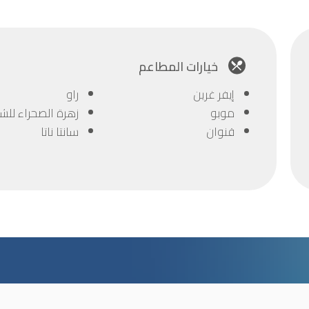
خيارات المطاعم
إيفر غرين
راو
موبو
زهرة الصحراء للش
قنوان
سانتا ناتا