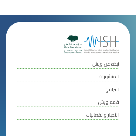
نبذة عن ويش
المنشورات
البرامج
قمم ويش
الأخبار والفعاليات