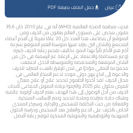
عرض
حمل الملف بصيغة PDF
قدرت منظمة الصحة العالمية (WHO) أنه في عام 2010 كان 35.6
مليون شخص على مستوى العالم يعانون من الخرف ومن
المتوقع أن يتضاعف هذا العدد كل 20 عامًا تقريبًا. إن أقدم أعضاء
المجتمع والبلدان التي يتزايد فيها متوسط العمر المتوقع بسرعة
أكبر هم الأكثر تأثراً بهذا النمو. تكاليف تقديم رعاية الخرف كبيرة
(وغير مستدامة) والاعتماد على الرعاية غير الرسمية في كل من
البلدان المرتفعة والمنخفضة والمتوسطة الدخل. اجتمعت
مجموعة الثماني مؤخرًا في لندن للإقرار بالعبء المتزايد للخرف
والدعوة إلى اتباع نهج دولي موحد لدعم الابتكار العالمي في
مجال الخرف. لقد أكدوا الطموح لتحديد علاج أو علاج معدّل
للمرض بحلول عام 2025 والتزموا بزيادة التمويل الجماعي لأبحاث
الخرف من أجل الوصول إلى هذا الهدف. يعتبر الخرف أولوية عالمية
وهناك حاجة متزايدة وملحة لتحديد ونشر الأساليب المبتكرة
والفعالة من حيث التكلفة للتشخيص والإدارة. وسيركز المنتدى
الخاص بالخرف على الدعم والعلاج بعد التشخيص ودراسة الحلول
المنهجية والتوظيفية والتمويلية المبتكرة لتوفير رعاية أفضل.