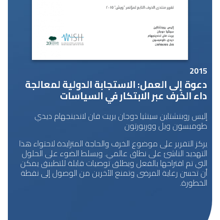
2015
دعوة إلى العمل: الاستجابة الدولية لمعالجة
داء الخرف عبر الابتكار في السياسات
إليس روبنشتاين سينثيا دوجان بريت فان لاندينجهام ديدي
طومبسون ويل ووربورتون
يركز التقرير على موضوع الخرف والحاجة المتزايدة لاحتواء هذا
التهديد الناشئ على نطاق عالمي. ويسلط الضوء على الحلول
التي تم اقتراحها بالفعل ويطلق توصيات قابلة للتطبيق يمكن
أن تحسن رعاية المرضى وتمنع الآخرين من الوصول إلى نقطة
الخطورة.