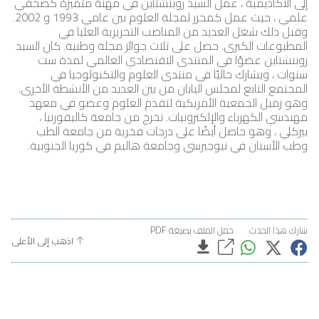
إلى الأكاديمية ، عمل السيد روبنشتاين في مهنة متميزة كصحفي
علمي ، حيث عمل كمحرر لمجلة العلوم بين عامي 1993 و 2002.
وقبل ذلك شغل العديد من المناصب التحريرية العليا في
المطبوعات الكبرى. حصل على ثلاث جوائز مجلة وطنية. كان السيد
روبنشتاين عضوًا في المنتدى الاقتصادي العالمي لمدة ست
سنوات ، ويشارك حاليًا في منتدى العلوم والتكنولوجيا في
المجتمع التابع لمجلس اليابان من بين العديد من الأنشطة الأخرى.
وهو زميل الجمعية الأمريكية لتقدم العلوم وعضو في معهد
مهندسي الكهرباء والإلكترونيات. تخرج من جامعة كاليفورنيا ،
بيركلي ، وهو حاصل أيضًا على درجات فخرية من جامعة الطب
وطب الأسنان في نيوجيرسي وجامعة هاليم في كوريا الجنوبية.
شارك هذا الحدث
حمل الملف بصيغة PDF
اذهب إلى الأعلى