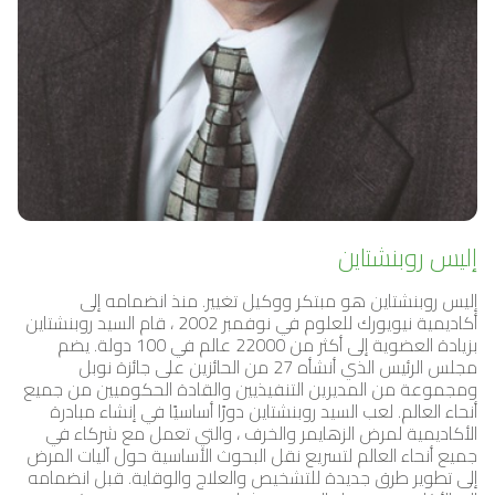
إليس روبنشتاين
إليس روبنشتاين هو مبتكر ووكيل تغيير. منذ انضمامه إلى
أكاديمية نيويورك للعلوم في نوفمبر 2002 ، قام السيد روبنشتاين
بزيادة العضوية إلى أكثر من 22000 عالم في 100 دولة. يضم
مجلس الرئيس الذي أنشأه 27 من الحائزين على جائزة نوبل
ومجموعة من المديرين التنفيذيين والقادة الحكوميين من جميع
أنحاء العالم. لعب السيد روبنشتاين دورًا أساسيًا في إنشاء مبادرة
الأكاديمية لمرض الزهايمر والخرف ، والتي تعمل مع شركاء في
جميع أنحاء العالم لتسريع نقل البحوث الأساسية حول آليات المرض
إلى تطوير طرق جديدة للتشخيص والعلاج والوقاية. قبل انضمامه