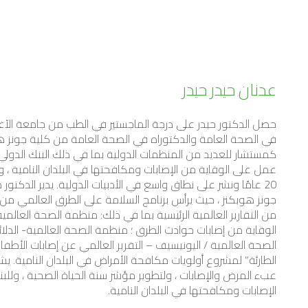
عدنان حيدر حيدر
حصل الدكتور حيدر على درجة الماجستير في الطب من جامعة الآغ
في الصحة العامة والدكتوراه في الصحة العامة من كلية جونز ه
كمستشار للعديد من المنظمات الدولية بما في ذلك البنك الدول
عمل على الوقاية من الإصابات ومكافحتها في البلدان النامية ، و
20 عامًا ونشر على نطاق واسع في الأدبيات الدولية. يدير الدكتور
جونز هوبكنز ، حيث يرأس برنامج السلامة على الطرق العالمي من بلو
من التقارير العالمية الرئيسية بما في ذلك: منظمة الصحة العالمية
الوقاية من إصابات حوادث الطرق ؛ منظمة الصحة العالمية- الدلائ
الصحة العالمية / اليونيسيف – التقرير العالمي عن إصابات الأطفال
الطارئة” لمشروع أولويات مكافحة الأمراض في البلدان النامية. 
عبء المرض والإصابات ، ولتطوير مؤشر سنة الحياة الصحية ، وللبن
الإصابات ومكافحتها في البلدان النامية.