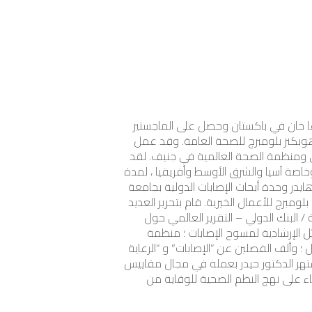
ا خان في باكستان وحصل على الماجستير
وبكنز بلومبرج للصحة العامة. وقد عمل
ي ومنظمة الصحة العالمية في جنيف. لقد
خاصة آسيا والشرق الأوسط وأفريقيا ، لمدة
 هايدر وحدة أبحاث الإصابات الدولية بجامعة
مبرج للأعمال الخيرية. قام بتحرير العديد
 / البنك الدولي – التقرير العالمي حول
ل الإرشادية لمسوح الإصابات ؛ منظمة
 ؛ وألف الفصلين عن “الإصابات” و “الرعاية
يشتهر الدكتور حيدر بعمله في مجال مقاييس
اء على نهج النظم الصحية للوقاية من