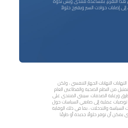
س هذا التقرير، بمساعدة منتدى ويش ندوة
لى إصابات حوادث السير ويقترح حلولاً
 في الحد من التهابات التهابات الجهاز التنفسي ، ولكن
تمثيل من النظم الصحية والقطاعين العام
رق ورعاية الصدمات. سيبني المنتدى على
يم توصيات عملية إلى صانعي السياسات حول
لسياسة والتدخلات ، بما في ذلك الوقاية
تي يمكن أن توفر حلولًا جديدة أو طرقًا