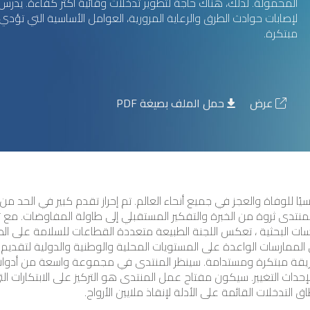
المحمولة. لذلك، هناك حاجة لتطوير تدخلات وقائية أكثر كفاءة. يدر
لإصابات حوادث الطرق والرعاية المرورية، العوامل الأساسية التي تؤدي إ
مبتكرة.
عرض
حمل الملف بصيغة PDF
 المرور على الطرق (RTIs) سببًا رئيسيًا للوفاة والعجز في جميع أنحاء العالم. تم إحراز تقدم كبير
لمنتدى ثروة من الخبرة والتفكير المستقبلي إلى طاولة المفاوضات. مع 
ت البحثية ، تعكس اللجنة الطبيعة متعددة القطاعات للسلامة على الط
ى الممارسات الواعدة على المستويات المحلية والوطنية والدولية لتقد
طريقة مبتكرة ومستدامة. سينظر المنتدى في مجموعة واسعة من أدوات ا
 لإحداث التغيير. سيكون مفتاح عمل المنتدى هو التركيز على الابتكارات ال
التدخلات القائمة على الأدلة لإنقاذ ملايين الأرواح.