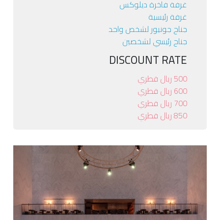
غرفة فاخرة ديلوكس
غرفة رئيسية
جناح جونيور لشخص واحد
جناح رئيسي لشخصين
DISCOUNT RATE
500 ريال قطري
600 ريال قطري
700 ريال قطري
850 ريال قطري