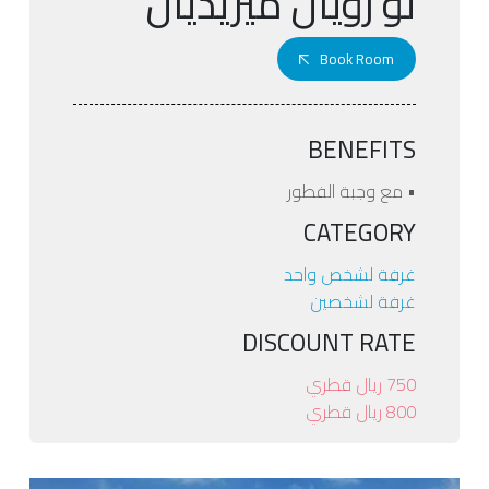
لو رويال ميريديان
Book Room
BENEFITS
• مع وجبة الفطور
CATEGORY
غرفة لشخص واحد
غرفة لشخصين
DISCOUNT RATE
750 ريال قطري
800 ريال قطري