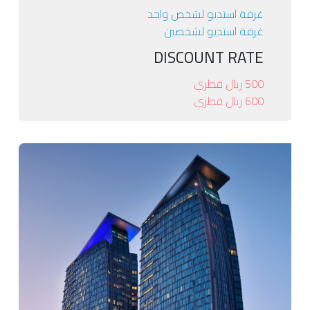
غرفة استديو لشخص واحد
غرفة استديو لشخصين
DISCOUNT RATE
500 ريال قطري
600 ريال قطري