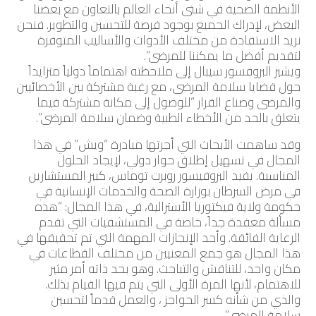
الأنظمة الصحية في شتى أنحاء العالم بالتعاون مع بعضنا
البعض، لإدراك الجميع بوجود فرصة للتحسين والتطوير. فنحن
نريد الاستفادة من مختلف الأدوات والأساليب المتوفرة
لتقديم أفضل ما يمكننا للمرضى”.
ويشير البروفسور سيبال إلى ملاحظته اهتماماً دولياً متزايداً
حول قضايا سلامة المرضى، مع رغبة مشتركة بين الأخصائيين
والمرضى وصناع القرار “للوصول إلى مكانة مشتركة فيما
يتعلق بالحد من الأخطاء الطبية وضمان سلامة المرضى”.
وقد ساهمت الأبحاث التي أجرتها مبادرة “ويش” في هذا
المجال في تسهيل إطلاق حوار دولي، لإيجاد الحلول
المناسبة. يفيد البروفيسور روبرت توماس، كبير المستشارين
في مرض السرطان بوزارة الصحة والخدمات الإنسانية في
حكومة ولاية فيكتوريا الأسترالية، في هذا المجال: “هذه
مسألة معقدة جداً، خاصة في المستشفيات التي تقدم
الرعاية الفائقة. وأحد الإنجازات المهمة التي تم تحقيقها في
هذا المجال هو جمع المعنيين من مختلف القطاعات في
مكان واحد، للتناقش والتباحث. وهو بحد ذاته أمر مثير
للاهتمام، لأنها المرة الأولى التي يتم فيها القيام بذلك.
والذي من شأنه كسر الحواجز ، والعمل قدماً لتحسين
سلامة المرضى”.