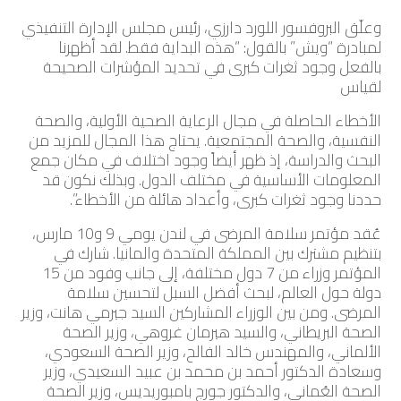
وعلّق البروفسور اللورد دارزي، رئيس مجلس الإدارة التنفيذي
لمبادرة “ويش” بالقول: “هذه البداية فقط. لقد أظهرنا
بالفعل وجود ثغرات كبرى في تحديد المؤشرات الصحيحة
لقياس
الأخطاء الحاصلة في مجال الرعاية الصحية الأولية، والصحة
النفسية، والصحة المجتمعية. يحتاج هذا المجال للمزيد من
البحث والدراسة، إذ ظهر أيضاً وجود اختلاف في مكان جمع
المعلومات الأساسية في مختلف الدول. وبذلك نكون قد
حددنا وجود ثغرات كبرى، وأعداد هائلة من الأخطاء”.
عُقد مؤتمر سلامة المرضى في لندن يومي 9 و10 مارس،
بتنظيم مشترك بين المملكة المتحدة والمانيا. شارك في
المؤتمر وزراء من 7 دول مختلفة، إلى جانب وفود من 15
دولة حول العالم، لبحث أفضل السبل لتحسين سلامة
المرضى. ومن بين الوزراء المشاركين السيد جيرمي هانت، وزير
الصحة البريطاني، والسيد هيرمان غروهي، وزير الصحة
الألماني، والمهندس خالد الفالح، وزير الصحة السعودي،
وسعادة الدكتور أحمد بن محمد بن عبيد السعيدي، وزير
الصحة العُماني، والدكتور جورج بامبوريديس، وزير الصحة