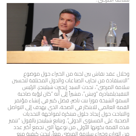
وخلال عقد نقاش بين لجنة من الخبراء حول موضوع
“الاستفادة من تجارب الصناعات والدول المختلفة لتحسين
سلامة المرضى”، تحدث السيد إيجبرت شيلينجز، الرئيس
التنفيذيلمبادرة “ويش”، مشيراً إلى أنه “كان لرؤية صاحبة
السمو الشيخة موزا بنت ناصر، فضل كبير في إنشاء مؤتمر
القمة العالمي للابتكار في الصحة، الذي يهدف إلى التواصل
والتباحث حول إيجاد حلول مبتكرة لمواجهة التحديات
الصحية على المستوى الدولي”. ويتابع شيلينجز بالقول: “تتميز
هذه القمة بكونها الأولى من نوعها التي تجمع أكبر عدد
من الوزارء وخبراء سلامة المرضى معاً، لبحث كيفية منع