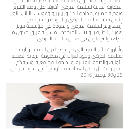
الصحية، وإيجاد الحلول المناسبة لسدّ الثغرات القائمة في
المقاربة الحالية لسلامة المرضى. أشرف على وضع التقرير
وتوجيه عملية إعداده الدكتور بيتر برونوفوست، النائب الأول
لرئيس قسم سلامة المرضى والجودة ومدير معهد
أرمسترونج لسلامة المرضى والجودة في مؤسسة جونز
هوبكنز الطبية بالولايات المتحدة، بمشاركة فريقٍ مكونٍ من
خبراء دوليين بارزين في مجال سلامة المرضى.
وأظهرت نتائج التقرير التي تم عرضها في القمة الوزارية
لسلامة المرضى وجود ثغرات في منظومة الرعاية الصحية
الأولية، والصحة النفسية، والصحة المجتمعية. وسيقدّم
التقرير الكامل خلال انعقاد قمة “ويش” في الدوحة يومي
29 و30 نوفمبر 2016.