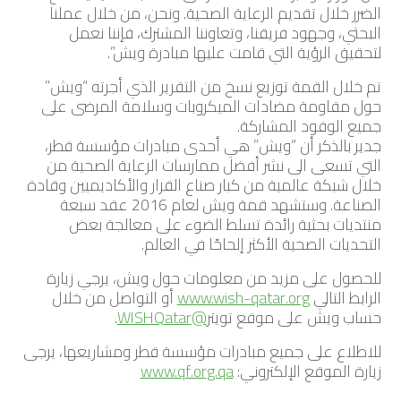
الضرر خلال تقديم الرعاية الصحية. ونحن، من خلال عملنا
البحثي، وجهود فريقنا، وتعاوننا المشترك، فإننا نعمل
لتحقيق الرؤية التي قامت عليها مبادرة ويش”.
تم خلال القمة توزيع نسخ من التقرير الذي أجرته “ويش”
حول مقاومة مضادات الميكروبات وسلامة المرضى على
جميع الوفود المشاركة.
جدير بالذكر أن “ويش” هي أحدى مبادرات مؤسسة قطر،
التي تسعى الى نشر أفضل ممارسات الرعاية الصحية من
خلال شبكة عالمية من كبار صناع القرار والأكاديميين وقادة
الصناعة. وستشهد قمة ويش لعام 2016 عقد سبعة
منتديات بحثية رائدة تسلط الضوء على معالجة بعض
التحديات الصحية الأكثر إلحاحًا في العالم.
للحصول على مزيد من معلومات حول ويش، يرجي زيارة
الرابط التالي
www.wish-qatar.org
أو التواصل من خلال
حساب ويش على موقع تويتر
@WISHQatar
.
للاطلاع على جميع مبادرات مؤسسة قطر ومشاريعها، يرجى
زيارة الموقع الإلكتروني:
www.qf.org.qa