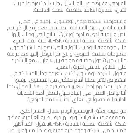
القبرصي، وغيرهم من الوزراء، إلى جانب الدكتورة مارغريت
تشان، المديرة العامة لمنظمة الصحة العالمية.
واستعرضت السيدة ديدي تومسون، الزميلة في مجال
السياسات في مركز السياسة الصحية بجامعة إمبريال كوليدج
لندن والزميلة لدى مبادرة “ويش”، النتائج التي توصلت إليها
شبكة الأنظمة الصحية القيادية (LHSN)، حيث ألقت الضوء
على مجموعة التوصيات الأولية التي تنصح بها الشبكة حول
معلومات سلامة المرضى، والتي تم التوصل إليها بعد دراسة
حالات من 8 دول مختلفة موزعة بين 4 قارات، مع التشديد
على النطاق العالمي لفريق العمل.
وتقول السيدة تومسون: “كنت سعيدة جداً بالمشاركة في
استعراض نتائج عملنا أمام متلقّين من المستوى الرفيع،
والذين يمكنهم إحداث تغييرات حقيقية في هذا المجال. كما
أننا نواصل العمل على إيجاد حلول لبعض أهم التحديات
الطبية الملحة، والتي تتعلق أيضاً بسلامة المرضى”.
من جهته، يعلّق البروفسور أنوبام سيبال، المدير الطبي
لمجموعة مستشفيات أبولو الهندية الطبية العالمية، وعضو
شبكة الأنظمة الصحية القيادية (LHSN)بالقول: “لقد أظهر
عملنا ضمن الشبكة وجود رغبة حقيقية عند المسؤولين عن