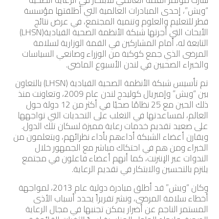
“ويش”، إحدى المبادرات العالمية التي أطلقتها مؤسسة
قطر للتعليم والعلوم وتنمية المجتمع، في عرض نتائج
الأبحاث التي أجرتها شبكة الأنظمة الصحية القيادية(LHSN)
التابعة له، أمام المشاركين في القمة الوزارية لسلامة
المرضى الذي جمع كوكبة من الوزراء وصانعي السياسات
والخبراء الصحيين في لندن الأسبوع الماضي.
تم تأسيس شبكة الأنظمة الصحية القيادية (LHSN) بالتعاون
بين “ويش” وإمبريال كوليدج لندن عام 2009، وتعاونت منذ
ذلك الحين مع 25 نظامًا صحيًا في أكثر من 12 دولة حول
العالم، لمساعدتها في التغلب على التحديات التي تواجهها
على صعيد تقديم خدمات رعاية مميزة لسكان تلك الدول.
ويقارن أعضاء الشبكة أداءهم بأداء نظرائهم، ويتعلمون من
الخبراء ومن هم في احتكاك مباشر مع الجمهور خلال
الندوات عبر الإنترنت، كما أنهم أعضاء فاعلون في مجتمع
يلتزم بالتحسين والابتكار في تقديم الرعاية.
وكان “ويش” قد أطلق مبادرة دولية عام 2013، لمواجهة
أخطاء سلامة المرضى، ونشر تقريراً يحدد أسباب الأذى
المستمر الناجم عن أضرار يمكن تجنبها في مجال الرعاية