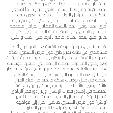
الاستشارات تتمحور حول هذا المرض، وإمكانية الصيام
للمصابين به. وفي هذا السياق، فإنني أقول دائماً لمرضى
السكري في المراحل الاولى بأن الصيام قد يكون مفيداً
لهم، خاصة مع اعتماد نظام غذائي معيّن. لكن، من جهة
أخرى، يجب توخي الحذر بالنسبة للمصابين بمراحل متقدمة
من مرض السكري من المضاعفات الصحية التي يمكن أن
يعانوا منها نتيجة الصيام، خاصة تأثيرها على القلب والكلى.
وقد تسنت لي، مؤخراً، فرصة مناقشة هذا الموضوع أثناء
مساهمتي في كتابة تقرير طبي حول مرض السكري، تقدّم
به مؤتمر القمة العالمي للابتكار في الرعاية الصحية “ويش”،
وهو إحدى المبادرات الصحية الرائدة التي أطلقتها مؤسسة
قطر للتربية والعلوم وتنمية المجتمع. وتسعى مؤسسة قطر
من خلال هذه المبادرة إلى نشر أفضل ممارسات الرعاية
الصحية من خلال توصيات شبكة عالمية من صناع القرار
والأكاديميين والأطباء، بما ينسجم بشكل وثيق مع رؤيتها
المتمثلة في إطلاق قدرات الإنسان، وإبراز دور قطر الريادي
كمركز للابتكار في مجال الرعاية الصحية. وقد دعا تقرير
“ويش” حول مرض السكري صانعي القرار إلى مواجهة
التحديات الجدية التي يفرضها هذا المرض الخطير.