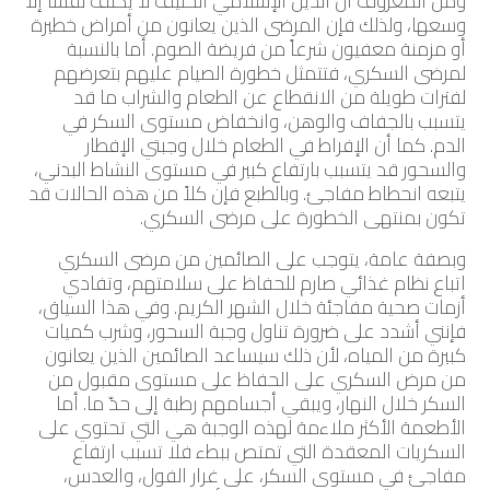
ومن المعروف أن الدين الإسلامي الحنيف لا يكلّف نفساً إلا
وسعها، ولذلك فإن المرضى الذين يعانون من أمراض خطيرة
أو مزمنة معفيون شرعاً من فريضة الصوم. أما بالنسبة
لمرضى السكري، فتتمثل خطورة الصيام عليهم بتعرضهم
لفترات طويلة من الانقطاع عن الطعام والشراب ما قد
يتسبب بالجفاف والوهن، وانخفاض مستوى السكر في
الدم. كما أن الإفراط في الطعام خلال وجبتي الإفطار
والسحور قد يتسبب بارتفاع كبير في مستوى النشاط البدني،
يتبعه انحطاط مفاجئ. وبالطبع فإن كلاً من هذه الحالات قد
تكون بمنتهى الخطورة على مرضى السكري.
وبصفة عامة، يتوجب على الصائمين من مرضى السكري
اتباع نظام غذائي صارم للحفاظ على سلامتهم، وتفادي
أزمات صحية مفاجئة خلال الشهر الكريم. وفي هذا السياق،
فإنني أشدد على ضرورة تناول وجبة السحور، وشرب كميات
كبيرة من المياه، لأن ذلك سيساعد الصائمين الذين يعانون
من مرض السكري على الحفاظ على مستوى مقبول من
السكر خلال النهار، ويبقي أجسامهم رطبة إلى حدّ ما. أما
الأطعمة الأكثر ملاءمة لهذه الوجبة هي التي تحتوي على
السكريات المعقدة التي تمتص ببطء فلا تسبب ارتفاع
مفاجئ في مستوى السكر، على غرار الفول، والعدس،