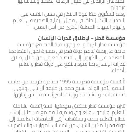
المبدعين الرائدين في مجال الرعاية الصحية وسياساتها
وبحوثها.
وهم يُسخِّرون معًا قوة الابتكار في سبيل التغلب على
التحديات الأكثر إلحاحًا في مجال الرعاية الصحية في العالم
وإلهام الجهات المعنية الأخرى من أجل العمل.
مؤسسة قطر – لإطلاق قدرات الإنسان
مؤسسة قطر للتربية والعلوم وتنمية المجتمع مؤسسة
خاصة غير ربحية تدعم دولة قطر في مسيرة تحول اقتصادها
المعتمد على الكربون إلى اقتصاد معرفي من خلال إطلاق
قدرات الإنسان، بما يعود بالنفع على دولة قطر والعالم
بأكمله.
تأسّست مؤسسة قطر سنة 1995 بمبادرة كريمة من صاحب
السمو الأمير الوالد الشيخ حمد بن خليفة آل ثاني، وتتولى
صاحبة السمو الشيخة موزا بنت ناصر رئاسة مجلس إدارتها.
تلتزم مؤسسة قطر بتحقيق مهمتها الاستراتيجية الشاملة
للتعليم، والبحوث والعلوم، وتنمية المجتمع من خلال إنشاء
قطاع للتعليم يجذب ويستقطب أرقى الجامعات العالمية إلى
دولة قطر لتمكين الشباب من اكتساب المهارات والسلوكيات
الضرورية لاقتصاد مبنيّ على المعرفة. كما تدعم الابتكار