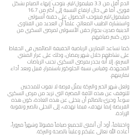
الدم أقل من 3.3 ميليمول/ليتر، يتوجب إنهاء الصيام بشكل
فوري. أما في حال ارتفاع النسبة إلى أكثر من 16.7
ميليمول/ليتر فيتوجب الحصول على حقنة أنسولين
واستشارة الطبيب المعالج، علماً أن العديد من الفتاوى
الدينية صدرت بجواز حقن الأنسولين لمرضى السكري من
دون كسر صيامهم.
كما تساعد التمارين الرياضية الخفيفة الصائمين في الحفاظ
على نشاطهم خلال شهر رمضان، وذلك على غرار المشي
السريع، إلا أنه يجدر بمرضى السكري تجنب الرياضات
المجهدة، وقياس نسبة الجلوكوز باستمرار، قبيل وبعد أداء
تمارينهم.
ولعل شهر الخير والبركة يمثّل فرصة لا تفوت للمدخنين
للتوقف عن هذه الآفة المضرة التي تزيد من مرض السكري
سوءاً. وحريّ بالصائم أن يتخلى عن هذه العادة، كون هذه
الفريضة إنما تهدف، فيما تهدف، إلى التحلي بالصبر وتقوية
الإرادة.
واختتاماً، أود أن أتمنى للجميع صياماً مقبولاً وشهراً مبروراً،
أعاده الله تعالى عليكم وعلينا بالصحة والبركة.