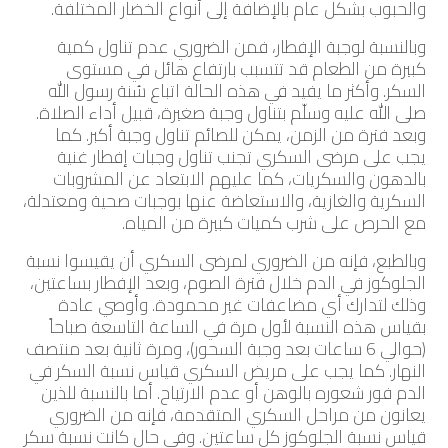
والحبوب بشكل عام بالإضافة إلى أنواع الخضار المختلفة.
وبالنسبة لوجبة الإفطار، فمن الضروري عدم تناول كمية
كبيرة من الطعام قد تتسبب بارتفاع هائل في مستوى
السكر. وأكثر ما يفيد في هذه الحالة اتباع سُنة رسول الله
صلى الله عليه وسلّم بتناول وجبة صغيرة، قبيل أداء الصلاة.
وبعد فترة من الزمن، يمكن للصائم تناول وجبة أكبر. كما
يجب على مرضى السكري تجنب تناول وجبات إفطار غنية
بالدهون والسكريات، كما عليهم الابتعاد عن المشروبات
السكرية والغازية، والاستعاضة عنها بوجبات صحية ومعتدلة،
مع الحرص على شرب كميات كبيرة من المياه.
وبالطبع، فإنه من الضروري لمرضى السكري أن يقيسوا نسبة
الجلوكوز في الدم خلال فترة الصوم، وبعد الإفطار بساعتين،
وذلك لتدارك أي مضاعفات غير محمودة. وأوصي عادة
بقياس هذه النسبة لأول مرة في الساعة التاسعة صباحاً
(حوالي 6 ساعات بعد وجبة السحور)، ومرة ثانية بعد منتصف
النهار. كما يجب على مريض السكري قياس نسبة السكر في
الدم فور شعوره بالوهن أو عدم الارتياح. أما بالنسبة للذين
يعانون من مراحل السكري المتقدمة، فإنه من الضروري
قياس نسبة الجلوكوز كل ساعتين. وفي حال كانت نسبة سكر