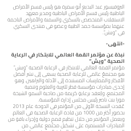
البروفيسور عبد البديع أبو سمرة هو رئيس قسم الأمراض
الباطنية رئيس قسم الأمراض الباطنية ومدير معهد
الاستقلاب المتخصص بالسكري والسمنة والأمراض الناجمة
عنهما بمؤسسة حمد الطبية وعضو في منتدى السكري
في “ويش”.
-انتهى-
نبذة عن مؤتمر القمة العالمي للابتكار في الرعاية
الصحية “ويش”
مؤتمر القمة العالمي للابتكار في الرعاية الصحية “ويش”
هو مجتمعٌ عالمي للرعاية الصحية يسعى إلى نشر أفضل
الأفكار والممارسات المستندة إلى الأدلة والبراهين. وهو
إحدى مبادرات مؤسسة قطر للتربية والعلوم وتنمية
المجتمع، ويُعقد برعايةٍ كريمة من صاحبة السمو الشيخة
موزا بنت ناصر رئيس مجلس إدارة المؤسسة.
عُقدت النسخة الأولى من المؤتمر في الدوحة عام 2013
بحضور أكثر من 1000 من قادة الرعاية الصحية في العالم.
ويعمل المؤتمر من خلال تنظيم قممٍ دولية وإجراء باقةٍ من
المبادرات المستمرة على تشكيل مجتمعٍ عالمي من