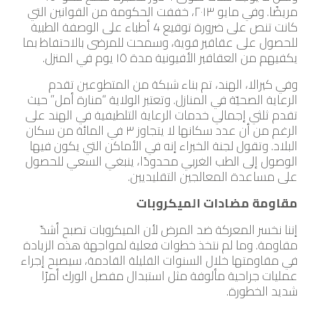
مريضًا. وفي مايو ٢٠١٣، خففت الحكومة من القوانين التي
كانت تنص على ضرورة توقيع 4 أطباء على الوصفة الطبية
للحصول على عقاقير قوية، وسمحت للمرضى بالاحتفاظ بما
يكفيهم من العقاقير الأفيونية مدة ١٥ يوم في المنزل.
وفي كيرالا، الهند، تم بناء شبكة من المتطوعين تقدم
الرعاية الصحيّة في المنازل. وتعتبر الولاية “منارة أمل” حيث
تقدم ثلثي إجمالي خدمات الرعاية التلطيفية في الهند على
الرغم من أن عدد سكانها لا يتجاوز ٣ في المائة من سكان
البلاد. وتقول لجنة الخبراء إنه في الأماكن التي يكون فيها
الوصول إلى الطب الغربي محدودًا، ينبغي السعي للحصول
على مساعدة المعالجين التقليديين.
مقاومة مضادات الميكروبات
إننا نخسر المعركة ضد المرض لأن الميكروبات تصبح أشدّ
مقاومة. وما لم نتخذ خطوات فعلية لمواجهة هذه الزيادة
في مقاومتها خلال السنوات القليلة القادمة، سيصبح إجراء
عمليات جراحية مألوفة مثل استبدال مفصل الورك أمرًا
شديد الخطورة.