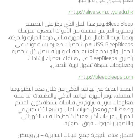
http://alive.scm.cityu.edu.hk/
Bleep Bleep:يوفر هذا الحل الذي يركز على التصميم
ومحوره المريض سلسلة من الأدوات الصغيرة المرتبطة
رقميًا لتربية الأطفال مثل أجهزة قياس درجة الحرارة والحركة،
USS. BleepBleeps هم شخصيات صغيرة يساعدونك على
الحمل والولادة والعناية بطفلك وتربيته. تتصل كل شخصية
بتطبيق BleepBleeps على هاتفك لتعطيك إرشادات
ومعلومات بسيطة تسهل تربية الأطفال.
http://bleepbleeps.com/
الصحة البدنية عبر الهاتف الذكي:من خلال هذه التكنولوجيا
المتنقلة، توفر أجهزة الهاتف الذكي والتطبيقات الداعمة
معلومات سريرية تتراوح بين قياسات بسيطة كوزن الجسم
وضغط الدم ومعدل ضربات القلب وتشبع الأكسجين في
الدم إلى قراءات أكثر تعقيدًا كتخطيط القلب الكهربائي
والتصوير بالموجات فوق الصوتية.
تسهل هذه الأجهزة جمع البيانات السريرية – بل ويمكن