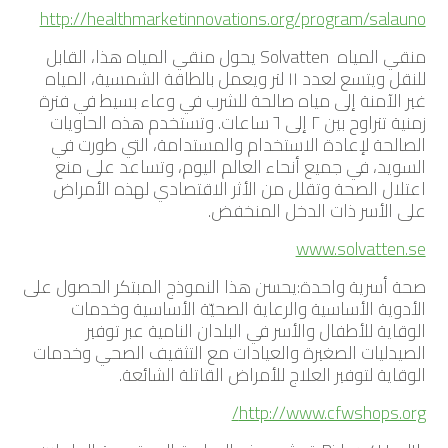
http://healthmarketinnovations.org/program/salauno
منقي المياه Solvatten يحول منقي المياه هذا، القابل
للنقل ويتسع لعدد ١١ لتر ويعمل بالطاقة الشمسية، المياه
غير الآمنة إلى مياه صالحة للشرب في وعاء بسيط في فترة
زمنية تتراوح بين ٢ إلى ٦ ساعات. وتستخدم هذه الحاويات
الصالحة لإعادة الاستخدام والمستدامة، التي طورت في
السويد، في جميع أنحاء العالم اليوم، وتساعد على منع
اعتلال الصحة وتقلل من الأثر الاقتصادي لهذه الأمراض
على الأسر ذات الدخل المنخفض.
www.solvatten.se
صحة أسرية واحدة:يحسن هذا النموذج المبتكر الحصول على
الأدوية الأساسية والرعاية الصحيّة الأساسية وخدمات
الوقاية للأطفال والأسر في البلدان النامية عبر توفير
الصيدليات الصغيرة والعيادات مع التثقيف الصحي وخدمات
الوقاية لتوفير العلاج للأمراض القاتلة الشائعة.
http://www.cfwshops.org/