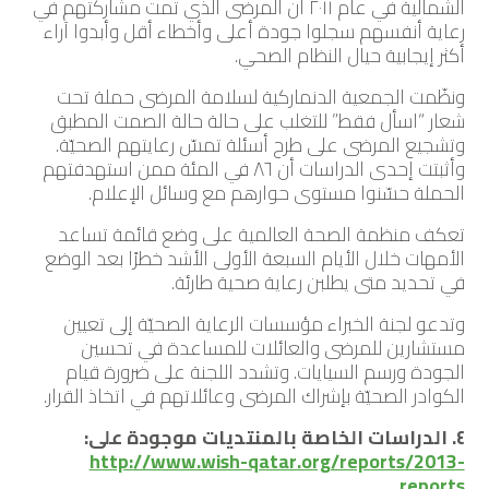
الشمالية في عام ٢٠١١ أن المرضى الذي تمت مشاركتهم في
رعاية أنفسهم سجلوا جودة أعلى وأخطاء أقل وأبدوا آراء
أكثر إيجابية حيال النظام الصحي.
ونظّمت الجمعية الدنماركية لسلامة المرضى حملة تحت
شعار “اسأل فقط” للتغلب على حالة حالة الصمت المطبق
وتشجيع المرضى على طرح أسئلة تمسّ رعايتهم الصحيّة.
وأثبتت إحدى الدراسات أن ٨٦ في المئة ممن استهدفتهم
الحملة حسّنوا مستوى حوارهم مع وسائل الإعلام.
تعكف منظمة الصحة العالمية على وضع قائمة تساعد
الأمهات خلال الأيام السبعة الأولى الأشد خطرًا بعد الوضع
في تحديد متى يطلبن رعاية صحية طارئة.
وتدعو لجنة الخبراء مؤسسات الرعاية الصحيّة إلى تعيين
مستشارين للمرضى والعائلات للمساعدة في تحسين
الجودة ورسم السيايات. وتشدد اللجنة على ضرورة قيام
الكوادر الصحيّة بإشراك المرضى وعائلاتهم في اتخاذ القرار.
٤. الدراسات الخاصة بالمنتديات موجودة على:
http://www.wish-qatar.org/reports/2013-
reports