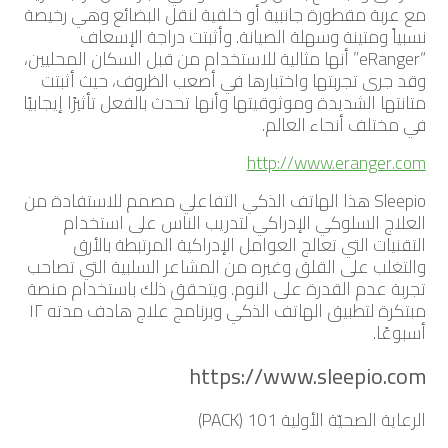
مع عربة مقطورة جانبية أو خلفية لنقل البضائع وهي رخيصة
نسبياً ومتينة وسهلة الصيانة. وأثبتت دراجة الإسعاف
“eRanger” أنها مثالية للاستخدام من قبل السكان المحليين،
وقد جرى تجربتها واختبارها في أصعب الظروف، حيث أثبتت
متانتها الشديدة وموثوقيتها وأنها تحدث بالفعل تأثيرًا إيجابيًا
في مختلف أنحاء العالم.
http://www.eranger.com
Sleepio هذا الهاتف الذكي التفاعلي مصمم للاستفادة من
العلاج السلوكي الإدراكي لتدريب الناس على استخدام
التقنيات التي تعالج العوامل الإدراكية المرتبطة بالأرق
والتغلب على القلق وغيره من المشاعر السلبية التي تصاحب
تجربة عدم القدرة على النوم. ويتحقق ذلك باستخدام منصة
مبتكرة لتطبيق الهاتف الذكي وبرنامج علاج هادف مدته ١٢
أسبوعًا.
https://www.sleepio.com
الرعاية الصحيّة الأولية 101 (PACK)