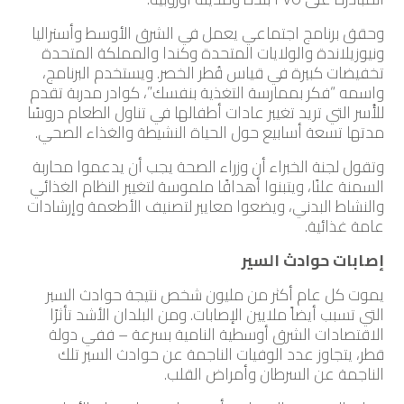
وحقق برنامج اجتماعي يعمل في الشرق الأوسط وأستراليا
ونيوزيلاندة والولايات المتحدة وكندا والمملكة المتحدة
تخفيضات كبيرة في قياس قُطر الخصر. ويستخدم البرنامج،
واسمه “فكر بممارسة التغذية بنفسك”، كوادر مدربة تقدم
للأُسر التي تريد تغيير عادات أطفالها في تناول الطعام دروسًا
مدتها تسعة أسابيع حول الحياة النشيطة والغذاء الصحي.
وتقول لجنة الخبراء أن وزراء الصحة يجب أن يدعموا محاربة
السمنة علنًا، ويتبنوا أهدافًا ملموسة لتغيير النظام الغذائي
والنشاط البدني، ويضعوا معايير لتصنيف الأطعمة وإرشادات
عامة غذائية.
إصابات حوادث السير
يموت كل عام أكثر من مليون شخص نتيجة حوادث السير
التي تسبب أيضاً ملايين الإصابات. ومن البلدان الأشد تأثرًا
الاقتصادات الشرق أوسطية النامية بسرعة – ففي دولة
قطر، يتجاوز عدد الوفيات الناجمة عن حوادث السير تلك
الناجمة عن السرطان وأمراض القلب.