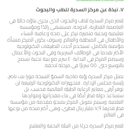
٧. نبذة عن مركز السدرة للطب والبحوث
يُعتبر مركز السدرة للطب والبحوث الذي يجري بناؤه حاليًا في
العاصمة القطرية، الدوحة، مستشفى رائدًا ومؤسسة
تعليمية وبحثية متميزة تركز على صحة وعافية النساء
والأطفال في المنطقة والعالم. وسوف يكون المركز منشأة
مؤتمتة بالكامل، تستخدم أحدث التطبيقات التكنولوجية
الأكثر تقدما في الوظائف السريرية وفي البحوث والأعمال.
وسيضم المركز في البداية ٤٠٠ سرير مع بنية تحتية تسمح
بالتوسع حتى ٥٥٠ سريرًا في مرحلة لاحقة.
يمثل مركز السدرة رؤية صاحبة السموّ الشيخة موزا بنت ناصر،
رئيسة مجلس الإدارة . فتجهيزاته التكنولوجية الرفيعة لن
توفر أرقى معايير الرعاية الطبيّة العالمية فحسب، بل
ستساعد دولة قطر أيضًا في بناء مقدراتها ومواردها
العلمية. وسيتم تمويل المركز بمنحةٍ مقدمة من مؤسسة
قطر قدرها ٧,٩ مليار ريال قطري، وهي أكبر منحة من نوعها
في العالم.
يُعتبر مركز السدرة جزءًا من البيئة البحثية والتعليم