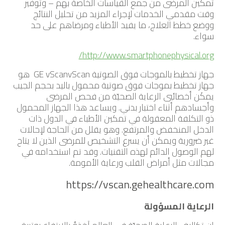
تمكين المرضى من جمع القياسات الخاصة بهم – وتوفير
وقت مقدمي الخدمات لإجراء المزيد من تحليل النتائج
ووضع خطط العلاج، ما يفيد الأطباء ومرضاهم على حد
سواء.
http://www.smartphonephysical.org/
جهاز تخطيط بالموجات فوق الصوتية GE vScanvScan هو
جهاز تخطيط بموجات فوق صوتية محمول باليد بحجم الجيب
يمكَن أخصائيي الرعاية الصحيّة من فحص المرضى
وأجسادهم أثناء اختبار بدني. ويساعد هذا الجهاز المحمول
ذو التكلفة المعقولة في تمكين الأطباء في الدول ذات
الدخل المنخفض والمرتفع. وهو يقلل من الحاجة لإحالات
غير ضرورية ويمكن أن يسرع التشخيص للمرضى الذين لا يتاح
لهم الوصول الدائم لهذه التقنيات. وقد تم استخدامه في
مجالات مثل أمراض القلب ورعاية الأمومة.
https://vscan.gehealthcare.com
الرعاية المسؤولة