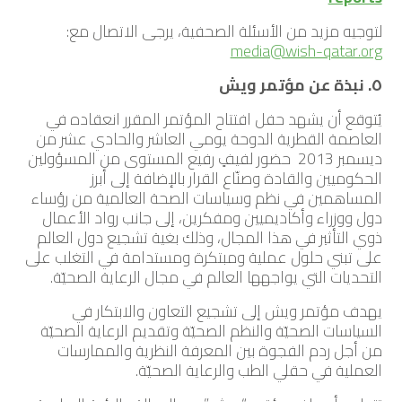
لتوجيه مزيد من الأسئلة الصحفية، يرجى الاتصال مع:
media@wish-qatar.org
٥. نبذة عن مؤتمر ويش
يُتوقع أن يشهد حفل افتتاح المؤتمر المقرر انعقاده في
العاصمة القطرية الدوحة يومي العاشر والحادي عشر من
ديسمبر 2013 حضور لفيفٍ رفيع المستوى من المسؤولين
الحكوميين والقادة وصنّاع القرار بالإضافة إلى أبرز
المساهمين في نظم وسياسات الصحة العالمية من رؤساء
دول ووزراء وأكاديميين ومفكرين، إلى جانب رواد الأعمال
ذوي التأثير في هذا المجال، وذلك بغية تشجيع دول العالم
على تبني حلول عملية ومبتكرة ومستدامة في التغلب على
التحديات التي يواجهها العالم في مجال الرعاية الصحيّة.
يهدف مؤتمر ويش إلى تشجيع التعاون والابتكار في
السياسات الصحيّة والنظم الصحيّة وتقديم الرعاية الصحيّة
من أجل ردم الفجوة بين المعرفة النظرية والممارسات
العملية في حقلي الطب والرعاية الصحيّة.