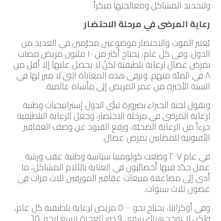
ولتحديد المشاكل ومعالجتها مبكراً.
رعاية المرضى في مرحلة الاحتضار
يُعتبر الموت والاحتضار موضوعين محرّمين في العديد من
الدول. وفي كل عام، يحتاج أكثر من ١٠٠ مليون مريض مصاب
بمرض عضال لرعاية تلطيفية لكنْ لا يحصل عليها إلا أقل من
٨ في المئة منهم. وترقى هذه المعاناة التي لا مبرر لها في
السنة الأخيرة من عمر المريض إلى مأساة عالمية.
وتقول لجنة الخبراء بضرورة تبنّي الدول إستراتيجيات وطنية
لرعاية المرضى في مرحلة الاحتضار، وجعل الرعاية التلطيفية
جزءاً من الرعاية الصحيّة، ورفع القيود عن وصف العقاقير
الأفيونية للمصابين بمرض عضال.
في عام ٢٠٠٧ وضعت كولومبيا سياسة وطنية عقب ورشة
عمل حدّد فيها أخصائيون في العناية بالآلام المشاكل، ما
أدى إلى مضاعفة مبيعات عقاقير المورفين ثلاث مرات في
غضون ثلاث سنوات.
وفي أوكرانيا، يحتاج نحو ٥٠٠٠٠٠ مريض لرعاية تلطيفية كل عام،
ولكن لا يوجد هناك سوى ٩ دور للعجزة تتسع لنحو ٦٥٠