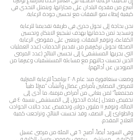
إن تكاليف الرعاية الصحيّة في العالم آخذةٌ بالارتفاع بوتيرة
أسرع من مقدرة البلدان على مجاراتها. ويتمثل التحدي في
كيفية إبطاء نمو النفقات مع تحسين جودة الرعاية.
نحن بحاجة إلى تحول جذري في طريقة تقديمنا للرعاية
وتسديد ثمن خدماتها بهدف تشجيع الابتكار، وتحسين
الكفاءة، وتوفير النفقات. ويتعين على مفوضي الرعاية
الصحيّة تحويل تركيزهم من تقديم الخدمات (عدد العمليات
التي يجريها المستشفى) إلى تحسين النتائج (عدد المرضى
الذين تحسنت حالتهم مع مساءلة المستشفيات وغيرها من
المزودين عن أدائهم).
وضعت سنغافورة منذ عام ٢٠٠٨ برنامجاً للرعاية المنزلية
للمرضى المصابين بأمراض عضال وأنشأت “منزلاً طبياً
مجتمعياً” لمن يعاني من أمراض مزمنة، ما أدى إلى
تخفيض معدل إعادة الدخول إلى المستشفى بنسبة ٤٠ في
المائة، وتوفير ١١ مليون دولار، وتخفيض عدد حالات الحوادث
والطوارئ إلى النصف. وقد تحسنت النتائج، وتراجعت كمية
العلاج المقدم.
وفي السويد أيضاً، أصبح ٦٠ في المئة من مرضى غسيل
الكلية في مستشفى ريهوف يقومون بغسل الكلية في