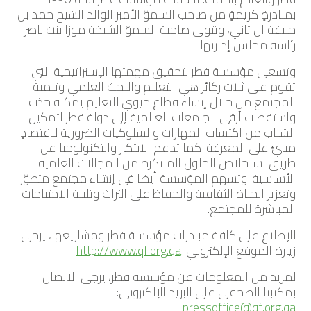
بمبادرةٍ كريمةٍ من صاحب السموّ الأمير الوالد الشيخ حمد بن
خليفة آل ثاني، وتتولى صاحبة السموّ الشيخة موزا بنت ناصر
رئاسة مجلس إدارتها.
وتسعى مؤسسة قطر لتحقيق مهمتها الإستراتيجية التي
تقوم على ثلاث ركائز هي التعليم والبحث العلمي وتنمية
المجتمع من خلال إنشاء قطاع حيوي للتعليم يمكنه جذب
واستقطاب أرقى الجامعات العالمية إلى دولة قطر لتمكين
الشباب من اكتساب المهارات والسلوكيات الضرورية لاقتصادٍ
مبنيٍّ على المعرفة. كما تدعم الابتكار والتكنولوجيا عن
طريق استخلاص الحلول المبتكرة من المجالات العلمية
الأساسية. وتسهم المؤسسة أيضا في إنشاء مجتمع متطوّر
وتعزيز الحياة الثقافية والحفاظ على التراث وتلبية الاحتياجات
المباشرة للمجتمع.
للإطلاع على كافة مبادرات مؤسسة قطر ومشاريعها، يرجى
زيارة الموقع الإلكتروني:
http://www.qf.org.qa
لمزيد من المعلومات عن مؤسسة قطر، يرجى الاتصال
بمكتبنا الصحفي على البريد الإلكتروني:
pressoffice@qf.org.qa