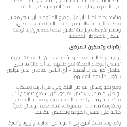
الاصطدامات المميتة بنسبة ٤١ في المئة في الفترة ٢٠١٠-٢٠١١
على الرغم من تزايد عدد المركبات بنسبة ٩ في المئة.
وتؤكد لجنة الخبراء أن على جميع الحكومات أن تتبنى معايير
منظمة الصحة العالمية في مجال السلامة على الطرق،
وتصدر تشريعات بإلزامية تطبيق هذه المعايير وتزيد توعية
السكان بالمخاطر المحتملة.
إشراك وتمكين المرضى
يواجه وزراء الصحة مجموعةً مذهلة من الاحتمالات لجهة
تحسين الأوضاع الصحيّة لمواطنيهم. بيد أنه غالبًا ما يجري
تجاهل أكثر الخبراء أهمية – أي الناس العاديين الذين يتولون
شؤون رعايتهم بأنفسهم.
ومع نمو وسائل التواصل الإلكتروني، من إنترنت وشبكات
تواصل اجتماعي، يتمكن المرضى من إسماع صوتهم أكثر
فأكثر. وفي مجال الصحة النفسية ورعاية مرحلة الاحتضار
ومقاومة مضادات الميكروبات، تملك هذه الوسائل قدرةً
هائلة على تحسين الجودة وتخفيض التكاليف.
وقد وجد مسحٌ أجري في ١١ دولة في استراليا وأوروبا وأميركا