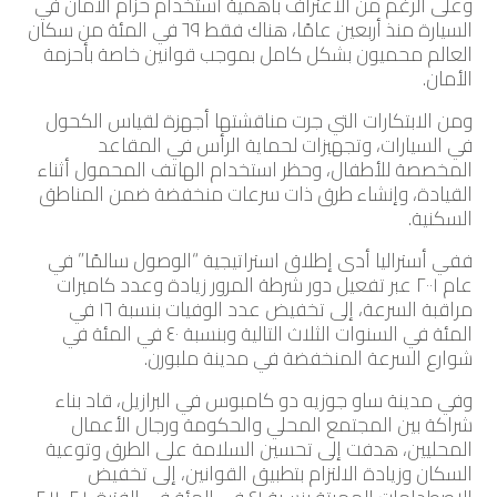
وعلى الرغم من الاعتراف بأهمية استخدام حزام الأمان في
السيارة منذ أربعين عامًا، هناك فقط ٦٩ في المئة من سكان
العالم محميون بشكل كامل بموجب قوانين خاصة بأحزمة
الأمان.
ومن الابتكارات التي جرت مناقشتها أجهزة لقياس الكحول
في السيارات، وتجهيزات لحماية الرأس في المقاعد
المخصصة للأطفال، وحظر استخدام الهاتف المحمول أثناء
القيادة، وإنشاء طرق ذات سرعات منخفضة ضمن المناطق
السكنية.
ففي أستراليا أدى إطلاق استراتيجية “الوصول سالمًا” في
عام ٢٠٠١ عبر تفعيل دور شرطة المرور زيادة وعدد كاميرات
مراقبة السرعة، إلى تخفيض عدد الوفيات بنسبة ١٦ في
المئة في السنوات الثلاث التالية وبنسبة ٤٠ في المئة في
شوارع السرعة المنخفضة في مدينة ملبورن.
وفي مدينة ساو جوزيه دو كامبوس في البرازيل، قاد بناء
شراكة بين المجتمع المحلي والحكومة ورجال الأعمال
المحليين، هدفت إلى تحسين السلامة على الطرق وتوعية
السكان وزيادة الالتزام بتطبيق القوانين، إلى تخفيض