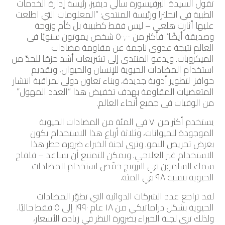
تقول السيدة البرفيسورة سالي ديفيز، رئيسة إدارة الخدمات
الطبية في انجلترا ورئيسة المنتدى: “المعلومات التي اطلعت
عليها أثارت هلعي – ليس فقط كطبيبة بل كأم وزوجة
وصديقة أيضًا”. فأكثر من ٥٠٠,٠٠٠ شخص يموتون سنويًا في
العالم نتيجة عدوى ناجمة عن مقاومة مضادات
الميكروبات. ويدعو المنتدى إلى تشريعات أشد حزمًا للحدّ من
استخدام المضادات الحيوية للإنسان والحيوان، وتقديم
حوافز لتطوير أدوية جديدة، وبناء تعاون دولي لمراقبة انتشار
المتعضيات المقاومة بهدف تخفيض هذا “العدد المهول”
من الوفيات في جميع أنحاء العالم.
يستخدم أكثر من ٧٠ في المئة من المضادات الحيوية
الموجودة للحيوانات، وثلاثة أرباع هذا الاستخدام يكون
بغرض تحريض النمو. وترى لجنة الخبراء ضرورة حظر هذا
الاستخدام غير العلاجي. ويمكن للتمنيع أن يساعد – فلقاح
سمك السلمون في النرويج خفّض استخدام المضادات
الحيوية بنسبة ٩٨ في المئة.
لقد تراجع عدد الشركات الدوائية التي تطوّر المضادات
الحيوية بشكل دراماتيكي من ١٨ عام ١٩٩٠ إلى ٥ فقط حاليًا.
ولذلك ترى لجنة الخبراء بضرورة النظر في زيادة الأسعار،