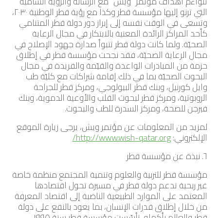
تتواءم أهداف مؤتمر “ويش” مع الرسالة والرؤية السامية
التي ترنو إليها مؤسسة قطر وكذا مع رؤية قطر الوطنية ٢٠٣٠،
وتسعى في الوقت نفسه إلى إبراز دور دولة قطر المتنامي
كأحد المراكز الرائدة المعنية بالابتكار في مجال الرعاية
الصحيّة. ولما كانت دولة قطر تتبوأ صدارة جهود الإصلاح في
مجال الرعاية الصحيّة، فقد نجحت مؤسسة قطر في إطلاق
حزمة من المبادرات الواعدة والقيّمة والفريدة في مجال
البحوث الصحيّة بما في ذلك إقامة شراكات مع كليّة طب
وايل كورنيل، وبنك قطر البيولوجي، ومركز قطر للجراحة
الروبوتية، ومركز قطر لبحوث القلب والأوعية الدموية، وبنك
فيرجن للصحة، ومركز السدرة للطب والبحوث.
لمزيد من المعلومات عن مؤتمر ويش، يرجى زيارة الموقع
الإلكتروني:
http://www.wish-qatar.org/
٦. نبذة عن مؤسسة قطر
مؤسسة قطر للتربية والعلوم وتنمية المجتمع منظمة خاصة
غير ربحية تدعم دولة قطر في مسيرة تحول اقتصادها
المعتمد على الموارد الطبيعية الناضبة إلى اقتصاد المعرفة
من خلال إطلاق قدرات الإنسان، بما يعود بالنفع على دولة
قطر والعالم بأكمله. تأسّست مؤسسة قطر سنة ١٩٩٥