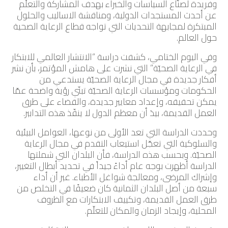
وفريدة لصنّاع السياسات والخبراء بهدف المشاركة والتعلّم
عن أحدث المستجدات الدولية، ومناقشة الاساليب والحلول
المبتكرة لمجابهة التحديات التي تواجه قطاع الرعاية الصحية
حول العالم.
وفي اليوم الختامي، كشفت دراسة “الانتشار العالمي للابتكار
في الرعاية الصحيّة” التي نشرت على هامش المؤتمر، بأن نشر
أفكار جديدة في مجال الرعاية الصحيّة يستدعي من
الحكومات ومؤسسات الرعاية الصحيّة تبنّي رؤية واضحة عمّا
يمكن تحقيقه، وإعداد معايير جديدة، والقضاء على طرق
العمل القديمة، بيدَ أن معظم الدول لا ينفّذ هذه التدابير.
وحددت الدراسة التي تعد الأولى من نوعها، العوامل البيئية
والسلوكية التي تعجّل استيعاب التقدم في مجال الرعاية
الصحيّة. وبحسب هذه الدراسة، فأن البلدان التي شملتها
الدراسة أظهرت بوجه عام أداءً جيداً في تحديد أبطال التغيير،
وإشراك المرضى، ومعالجة شواغل الأطباء. غير أن أداء
سبعة من أصل البلدان الثمانية كان ضعيفًا في التخلص من
طرق العمل القديمة، وتكييف الابتكارات مع الظروف
المحلية، وإيجاد الزمان والمكان للتعلّم.