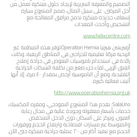
التصميم والمعرفة السريرية لإيجاد حلول مبتكرة تعمل من
أجل المرضى. على سبيل المثال، صمم المشروع سيارة
إسعاف جديدة مبتكرة تدمج مرافق المعالجة مع
التشخيص وأحدث المعدات.
www.helixcentre.com
أوبيريشن هيرنيا Operation Herniaتوفر هذه المنظمة غير
الربحية فرصًا تعليمية للجراحين في المناطق الريفية، وكانت
رائدة في استخدام ناموسيات البعوض في جراحة إصلاح
الفتق الإربي لقاء جزء صغير من تكلفة الشبكات الجراحية
التقليدية. ومع أن الناموسية أرخص بمقدار ٤٠٠٠ مرة، إلا أنها
أثبتت فعالية كبيرة.
http://www.operationhernia.org.uk
SalaUno: يقدم هذا المشروع النموذجي، ومقره المكسيك،
خدمات بأسعار معقولة وجودة عالية في مجال رعاية
العيون، ويركز على السكان ذوي الدخل المنخفض
والمتوسط عبر مسارات اقتصادية وارتفاع الحجم ووفورات
الحجم مع تنفيذ أكثر من ٢٠٠٠ عملية جراحية مبتكرة حتى الآن.