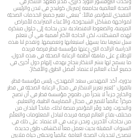
وتحدث البروفسور اللورد دارزي، مدير معهد الابتكار في
الصحة العالمية بجامعة إمبريال كوليدج في لندن والرئيس
التنفيذي للمؤتمر، قائلاً: “ينبغي تغيير جميع الخدمات الصحيّة
لمواجهة مشاكل الشيخوخة، والأعباء المتزايدة للأمراض
المزمنة، والضغوط الاقتصادية. نحن بحاجة إلى حلول مبتكرة
لهذه المشكلات، لكن الحاجة الأكثر أهمية هي أن نتعلم
سبل نشرها بما يسهل استيعابها وتعميمها. وتقدم لنا هذه
الدراسة الرائدة التي رعتها مؤسسة قطر فرصة فريدة
للإطلاع على ماهيّة أنظمة الرعاية الصحيّة في هذه الدول،
ما يسمح لها بنشر الابتكار بنجاح بهدف إلهام دول أخرى في
جميع أنحاء العالم لاعتماد أفضل الطرق والأفكار”.
بدوره، أكد المهندس سعد المهندي، رئيس مؤسسة قطر،
بالقول: “يُعتبر تعزيز الابتكار في مجال الرعاية الصحيّة في قطر
والخارج جزءاً لا يتجزأ من طموح مؤسسة قطر في أن تصبح
مركزاً عالمياً للتميز في مجال الممارسة الطبية، والتعليم،
والبحوث. وقد وفّر المؤتمر منصة لذلك، مانحاً البلدان من
مختلف بقاع العالم فرصة فريدة لتبادل المعلومات والتعلّم
من نجاحات الآخرين. ونحن نرغب في الاعتماد على ذلك في
السنوات المقبلة بحيث نعمل معاً لاكتشاف طرق جديدة
تتصدى لتحديات الصحة العامة عالمياً وتحسّن حياة ملايين