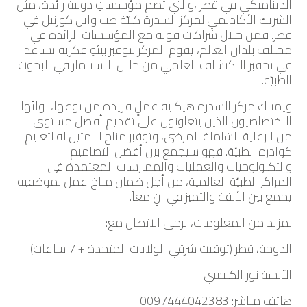
الديناميكي في قطر ،والتي تضم مؤسساتٍ دولية رائدة، مثل
الشريك الأكاديمي لمركز السدرة كليّة طب وايل كورنيل في
قطر. فمن خلال شراكات قوية مع المؤسسات الرائدة في
مختلف بلدان العالم، يقوم المركز بتوفير بيئةٍ فكرية تساعد
في تحفيز الاكتشاف العلمي من خلال الاستثمار في البحوث
الطبيّة.
ويمتلك مركز السدرة هيكلية عملٍ فريدة من نوعها، نواتُها
الاختصاصيون الذين يتعاونون على تقديم أفضل مستوى
من الرعاية الشاملة للمرضى، وتوفير مناخ لا مثيل له لتعليم
كوادره الطبيّة. فهو سيجمع بين أفضل التصاميم
والتكنولوجيات والعمليات والممارسات المعتمدة في
المراكز الطبيّة العالمية، من أجل ضمان مناخ عمل لموظفيه
يجمع بين الألفة والتميز في آنٍ معاً.
لمزيد من المعلومات، يرجى الاتصال مع:
الدوحة، قطر (توقيت شرقي الولايات المتحدة + 7 ساعات)
الآنسة نور الكبيسي
هاتف مباشر: 0097444042383