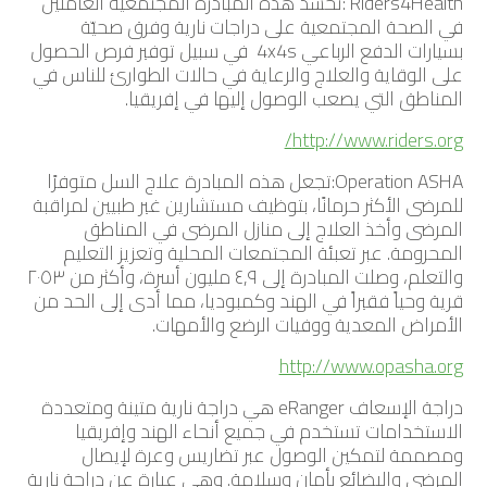
Riders4Health :تحشد هذه المبادرة المجتمعية العاملين
في الصحة المجتمعية على دراجات نارية وفرق صحيّة
بسيارات الدفع الرباعي 4x4s في سبيل توفير فرص الحصول
على الوقاية والعلاج والرعاية في حالات الطوارئ للناس في
المناطق التي يصعب الوصول إليها في إفريقيا.
http://www.riders.org/
Operation ASHA:تجعل هذه المبادرة علاج السل متوفرًا
للمرضى الأكثر حرمانًا، بتوظيف مستشارين غير طبيين لمراقبة
المرضى وأخذ العلاج إلى منازل المرضى في المناطق
المحرومة. عبر تعبئة المجتمعات المحلية وتعزيز التعليم
والتعلم، وصلت المبادرة إلى ٤,٩ مليون أسرة، وأكثر من ٢٠٥٣
قرية وحياً فقيراً في الهند وكمبوديا، مما أدى إلى الحد من
الأمراض المعدية ووفيات الرضع والأمهات.
http://www.opasha.org
دراجة الإسعاف eRanger هي دراجة نارية متينة ومتعددة
الاستخدامات تستخدم في جميع أنحاء الهند وإفريقيا
ومصممة لتمكين الوصول عبر تضاريس وعرة لإيصال
المرضى والبضائع بأمان وسلامة. وهي عبارة عن دراجة نارية