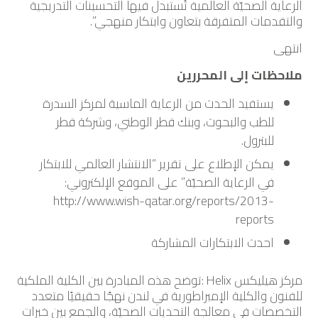
الرعاية الصحيّة العالمية تُستبدل فيها التحسينات التدريجية
والتقدمات المتفرقة بتعاون وابتكار منهجي”.
انتهى
ملاحظات إلى المحررين
يستفيد الحدث من الرعاية الماسية لمركز السدرة
للطب والبحوث، وبنك قطر الوطني، وشركة قطر
للبترول.
يمكن الإطلاع على تقرير “الانتشار العالمي للابتكار
في الرعاية الصحيّة” على الموقع الإلكتروني:
http://www.wish-qatar.org/reports/2013-
reports
احدث الابتكارات المشاركة
مركز هيليكس Helix :توضح هذه المبادرة بين الكلية الملكية
للفنون والكلية الإمبراطورية في لندن نهجًا حقيقيًا متعدد
التخصصات في معالجة التحديات الصحيّة، والجمع بين خبرات