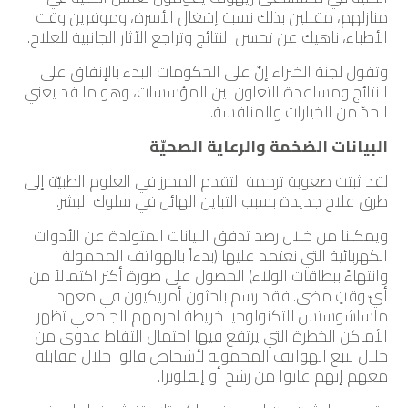
منازلهم، مقللين بذلك نسبة إشغال الأسرة، وموفرين وقت
الأطباء، ناهيك عن تحسن النتائج وتراجع الآثار الجانبية للعلاج.
وتقول لجنة الخبراء إنّ على الحكومات البدء بالإنفاق على
النتائج ومساعدة التعاون بين المؤسسات، وهو ما قد يعني
الحدّ من الخيارات والمنافسة.
البيانات الضخمة والرعاية الصحيّة
لقد ثبتت صعوبة ترجمة التقدم المحرز في العلوم الطبيّة إلى
طرق علاج جديدة بسبب التباين الهائل في سلوك البشر.
ويمكننا من خلال رصد تدفق البيانات المتولدة عن الأدوات
الكهربائية التي نعتمد عليها (بدءاً بالهواتف المحمولة
وانتهاءً ببطاقات الولاء) الحصول على صورة أكثر اكتمالاً من
أيّ وقتٍ مضى. فقد رسم باحثون أمريكيون في معهد
ماساشوستس للتكنولوجيا خريطة لحرمهم الجامعي تظهر
الأماكن الخطرة التي يرتفع فيها احتمال التقاط عدوى من
خلال تتبع الهواتف المحمولة لأشخاص قالوا خلال مقابلة
معهم إنهم عانوا من رشح أو إنفلونزا.