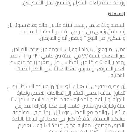
وزيادة مدة براءات الاختراع وتحسين دخل المخترعين.
السمنة
السمنة وباءٌ عالمي يسبب ثلاثة ملايين حالة وفاة سنويًا. بل
إنه عاملٌ رئيسي في أمراض القلب والسكتة الدماغية،
والسكري من النوع ٢ وبعض أنواع السرطان.
ومن المتوقع أن تزداد الوفيات الناجمة عن هذه الأمراض
غير المعدية بنسبة ٧٧ في المئة بين عامي ١٩٩٠ و ٢٠٢٠، مما
يهدد بإزالة ٥٠ عامًا من المكاسب على صعيد زيادة متوسط
العمر المتوقع، ويمارس ضغطًا هائلًا على النظم الصحيّة
الوطنية.
إن قضية تخفيض السعرات التي نتاولها وزيادة النشاط البدني
تتجاوز الجانب الصحي لتمتد إلى قطاعات التعليم، وتجارة
التجزئة، والزراعة، والمصارف. فقد أظهرت دراسة استمرت ١٢
سنة وقارنت بين بلدتين، قامت إحداهما بإشراك المدارس
والأهالي والمجتمع المحلي ووسائل الإعلام في مواجهة
مشكلة السمنة، انخفاضًا كبيرًا في معدلاتها قياسًا بالبلدة
الأخرى موضوع المقارنة. وجرى منذ ذلك الوقت تعميم
المبادرة على ٢٧٥ بلدة ومدينة أوروبية.