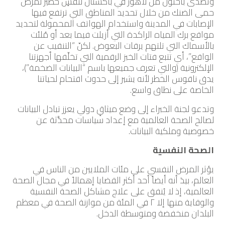
وتصدى باحثون من لاهور في باكستان لتفشٍ خطير لمرض
حمى الضنك من خلال تحديد المناطق التي ترتفع فيها
الإصابات في المدينة واستخدام الهواتف المحمولة لتحديد
مواقع برك المياه الراكدة التي أزيلت فيما بعد أو مُلئت
بالأسماك التي تلتهم يرقات البعوض. لكنّ “التنقيب عن
الواقع”، أي تتبع فتات الخبز الرقمية التي تخلّفها أجهزتنا
الإلكترونية (والتي تعرف جميعها باسم “البيانات الضخمة”)،
يدق ناقوس الخطر لأنه يشير إلى حدوث اقتحام لحياتنا
الخاصة على نطاق واسع.
وتدعو لجنة الخبراء إلى وضع ميثاقٍ دولي يعزز تبادل البيانات
لصالح الصحة العالمية مع إعداد سياسات محدَّثة عن
خصوصية وملكية البيانات.
الصحة النفسية
يؤثر المرض النفسي على مئات الملايين من الناس في
العالم، بيدَ أنه أيضاً أحد أكثر القضايا إهمالاً في مجال الصحة
العالمية، إذ لا يُنفق على علاج مشاكل الصحة النفسية
والوقاية منها إلا ٢ في المئة من موازنة الصحة في معظم
البلدان منخفضة ومتوسطة الدخل.