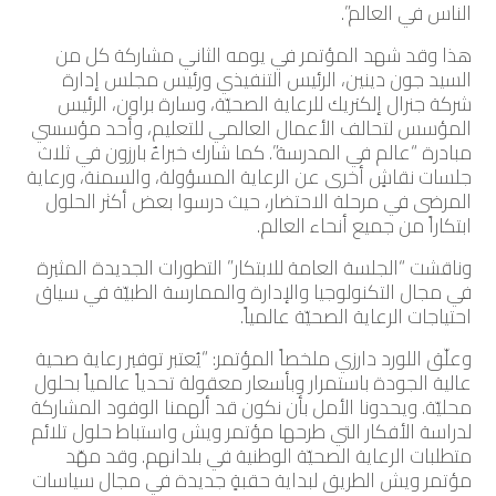
الناس في العالم”.
هذا وقد شهد المؤتمر في يومه الثاني مشاركة كل من
السيد جون دينين، الرئيس التنفيذي ورئيس مجلس إدارة
شركة جنرال إلكتريك للرعاية الصحيّة، وسارة براون، الرئيس
المؤسس لتحالف الأعمال العالمي للتعليم، وأحد مؤسسي
مبادرة “عالم في المدرسة”. كما شارك خبراءٌ بارزون في ثلاث
جلسات نقاشٍ أخرى عن الرعاية المسؤولة، والسمنة، ورعاية
المرضى في مرحلة الاحتضار، حيث درسوا بعض أكثر الحلول
ابتكاراً من جميع أنحاء العالم.
وناقشت “الجلسة العامة للابتكار” التطورات الجديدة المثيرة
في مجال التكنولوجيا والإدارة والممارسة الطبيّة في سياق
احتياجات الرعاية الصحيّة عالمياً.
وعلّق اللورد دارزي ملخصاً المؤتمر: “يُعتبر توفير رعاية صحية
عالية الجودة باستمرار وبأسعار معقولة تحدياً عالمياً بحلول
محليّة. ويحدونا الأمل بأن نكون قد ألهمنا الوفود المشاركة
لدراسة الأفكار التي طرحها مؤتمر ويش واستباط حلول تلائم
متطلبات الرعاية الصحيّة الوطنية في بلدانهم. وقد مهّد
مؤتمر ويش الطريق لبداية حقبةٍ جديدة في مجال سياسات