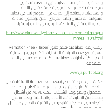
وضعت وحدة ترجمة المعارف في جامعة كيب تاون
مجموعة تضم مبادئ توجيهية مستندة إلى الأدلة
والسياسات بالإضافة إلى تدريب في الموقع ثبت في تجارب
عشوائية أنه يحسن رعاية المرضى الذين يراجعون عيادات
الرعاية الأولية في المناطق الريفية في جنوب إفريقيا.
http://www.knowledgetranslation.co.za/content/progra
mmes_101.html
تركيب ركبة اصطناعية/قدم جابور (Remotion knee / Jaiper
foot)تجمع هذه المبادرة الابتكارات التكنولوجية والعملية
لتوفير تركيب أطراف اصطناعية بتكلفة منخفضة في الدول
المتقدمة.
www.jaipurfoot.org
ALiVE – إعلام متخصص (Immersive media)بالاستفادة من
التقدم التكنولوجي في مجال السينما والألعاب والهاتف
المحمول وتكنولوجيا الشبكات، تبحث ALiVE عن أشكال
جديدة من التجارب ثلاثية الأبعاد والتفاعلية. وهذا يشمل
أشرطة فيديو مثيرة وتشاركية في التثقيف الصحي من أجل
تعلم ينطوي على تأثير كبير.