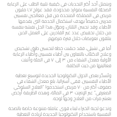
ويتمثل أحد أكبر التحديات في كيفية تلبية الطلب على الرعاية
الصحيّة النفسية بموارد محدودة. فقد عولج ١,٧ مليون
مريض في المملكة المتحدة من قبل معالجين نفسيين
مدربين خصيصاً بهدف استكمال الخدمة التي يقدمها
الأطباء. وقد تحسن الثلثان، وموّل هذا الحل نفسَه بنفسه
من خلال تخفيض عدد غير القادرين على العمل الذين
يتلقون تعويضات خلال فترة مرضهم.
أما في تشيلي، فقد حسّنت خطة لتحسين طرق تشخيص
وعلاج الاكتئاب بالتعاون بين أطباء نفسيين وأطباء الرعاية
الأولية معدل الشفاء من ٣٠ إلى ٧٠ في المئة وأثبتت
فعاليتها من حيث التكلفة.
وتُسخّر بعض الدول التكنولوجيا الجديدة لتوسيع تغطية
الأطباء النفسيين. ففي أستراليا، بلغ معدل الشفاء في
صفوف أكثر من ٧٠٠٠ مريض استخدموا “العلاج السلوكي
المعرفي” عبر الإنترنت ٣٠ في المائة، وهذه الطريقة أرخص
بعشر مرات من العلاج وجهاً لوجه.
وتدعو لجنة الخبراء لبناء قوى عاملة متنوعة خاصة بالصحة
النفسية باستخدام التكنولوجيا الجديدة لزيادة التغطية