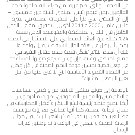
في الصحة – والتي تضمّ فريقًا من خبراء الاقتصاد والصحة
العالميين، بمن فيهم رئيس المنتدى السيّد دين جاميسون –
إلى أن التحسّن الذي طرأ على المخرجات الصحية في الفترة
ما بين عامي 2000 و 2011 أدّى إلى تحقيق نموّ في الدخل
الكامل في البلدان المنخفضة والمتوسطة الدخل بنسبة
24%. كذلك فإن العائد الاقتصادي على الاستثمار في الصحة
يمكن أن يصل في هذه الحال لنسبة عشرة إلى واحد. ولا
شك أن هذه النتائج تشكّل قيمة جيدة مقابل النقود في
جميع المناطق. وعليه، فإن ويش سترفع صوتها للمساعدة
في جعل قضية تحسين جودة النظم الصحية في كل مكان
من القضايا التنموية الأساسية التي لا غنى عنها من أجل
تعزيز الازدهار المشترك.”
بالإضافة إلى كونها ملتقى للآلاف من واضعي السياسيات
والأكاديميين والمهنيين المرموقين، تطورت مبادرة ويش
أيضًا لتصبح منصة رئيسية لنشر الابتكار وأفضل الممارسات في
مجال الرعاية الصحية، كما أنها تتماشى مع رؤية مؤسسة
قطر لتعزيز دور قطر الريادي كمركز ناشئ للابتكار في مجال
الرعاية الصحية والسعي في الوقت ذاته لإطلاق قدرات
الإنسان.