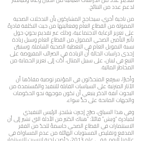
لدعم عدد من النتائج.
من ناحية أخرى، سيحاجج المشاركون بأن التدخلات الصحية
الممولة من القطاع العام وفعاليتها من حيث التكلفة قادرةٌ
على تعزيز الرعاية الاجتماعية، وذلك عبر تقديم بحوثٍ حول
تأثير التأمين الصحي الممول من القطاع العام وسبل زيادة
نسبة التمويل العام في التغطية الصحية الشاملة. وستبيّن
إحدى دراسات الحالة أن الزيادة في الضرائب المفروضة على
التبغ في لبنان، على سبيل المثال، أدّت إلى تعزيز الحماية من
المخاطر المالية.
وأخيرًا، سيرفع المتحدّثون في المؤتمر توصية مفادُها أن
الآثار المترتبة على السياسات القابلة للتنفيذ والمُستمدة من
البحوث آنفة الذكر ينبغي أن تكون موجهة نحو الحكومات
والجهات المانحة على حدٍّ سواء.
وفي هذا السياق، صرّح إجبرت شلنجز، الرئيس التنفيذي
لمبادرة “ويش” قائلاً: “هناك الكثير من الأدلة التي تشير إلى أن
الاستثمارات في القطاع الصحي حاسمةٌ للحدّ من الفقر
المدقع وتقليص المستويات الهائلة من عدم المساواة في
عالمنا اليوم. ففي عام 2013، خلُصت لجنة لانسيت للاستثمار