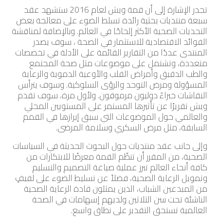
تجدر الإشارة إلى أن قمة ويش لعام 2016 ستشهد عقد
سبعة منتديات بحثية رائدة تسلط الضوء على معالجة بعض
التحديات الصحية الأكثر إلحاحًا في العالم. وبالإضافة لمناقشة
الفوائد الاقتصادية للاستثمار في الصحة ، سوف يصدر
المنتدى عددًا من التقارير القائمة على الأدلة في تخصصات
متعددة، وتشتمل على موضوعات مثل صحة المجتمع
والطب الدقيق وأمراض القلب والأوعية الدموية والرعاية
المسؤولة ومرض التوحد والرؤى السلوكية. وسوف يترأس
النقاشات خبراءٌ دوليون مرموقون. ولأول مرة، سوف تقدم
ويش تقريرًا عن تأثيرها المستمر على المستويين المحلي
والعالمي حول الموضوعات التي سبق إبرازها في القمم
السابقة، مثل مرض السكري وسلامة المرضى.
وإلى جانب عقد منتديات حول البحوث الحديثة في السياسات
الصحية، من المقرر أن تنظّم القمة معرضًا للابتكارات من
كافة أنحاء العالم تبرز عملية صياغة التصميم والتسليم
وتمويل الرعاية الصحية، فضلاً عن تسليط الضوء على لفيفٍ
من المبدعين الشباب، الذين يمثلون قادة الرعاية الصحية
الناشئة تحت سن الثلاثين ولديهم إسهامات في الصحة
العالمية تستحق التقدير على نطاق واسع.