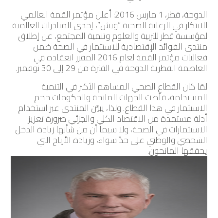
الدوحة، قطر، 1 مارس 2016: أعلن مؤتمر القمة العالمي
للابتكار في الرعاية الصحية “ويش”، إحدى المبادرات العالمية
لمؤسسة قطر للتربية والعلوم وتنمية المجتمع، عن إطلاق
منتدى الفوائد الإقتصادية للاستثمار في الصحة ضمن
فعاليات مؤتمر القمة لعام 2016 المقرر انعقاده في
العاصمة القطرية الدوحة في الفترة من 29 إلى 30 نوفمبر.
لمّا كان القطاع الصحي المساهم الأكبر في التنمية
المستدامة، قلّصت الجهات المانحة والحكومات حجم
الاستثمار في هذا القطاع. ولذا، يبيّن المنتدى عبر استخدام
أدلة مستمدة من الاقتصاد الكلي والجزئي ضرورة تعزيز
الاستثمارات في الصحة، ولا سيما أن من شأنها زيادة الدخل
الشخصي والوطني على حدٍّ سواء، وزيادة الأرباح التي
يحققها المانحون.