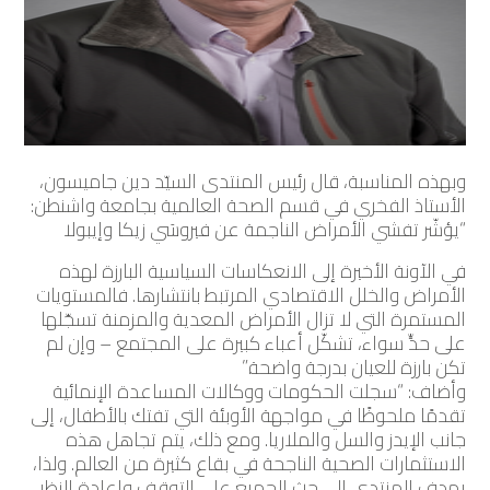
وبهذه المناسبة، قال رئيس المنتدى السيّد دين جاميسون،
الأستاذ الفخري في قسم الصحة العالمية بجامعة واشنطن:
“يؤشّر تفشي الأمراض الناجمة عن فيروسَي زيكا وإيبولا
في الآونة الأخيرة إلى الانعكاسات السياسية البارزة لهذه
الأمراض والخلل الاقتصادي المرتبط بانتشارها. فالمستويات
المستمرة التي لا تزال الأمراض المعدية والمزمنة تسجّلها
على حدٍّ سواء، تشكّل أعباء كبيرة على المجتمع – وإن لم
تكن بارزة للعيان بدرجة واضحة.”
وأضاف: “سجلت الحكومات ووكالات المساعدة الإنمائية
تقدمًا ملحوظًا في مواجهة الأوبئة التي تفتك بالأطفال، إلى
جانب الإيدز والسل والملاريا. ومع ذلك، يتم تجاهل هذه
الاستثمارات الصحية الناجحة في بقاع كثيرة من العالم. ولذا،
يهدف المنتدى إلى حث الجميع على التوقف وإعادة النظر