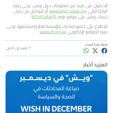
للحصول على مزيد من معلومات حول ويش، يرجي زيارة
الرابط التالي:
www.wish-qatar.org
أو التواصل من خلال
حساب ويش على موقع تويتر:
@WISHQatar
للاطلاع على جميع مبادرات مؤسسة قطر ومشاريعها، يرجى
زيارة الموقع الإلكتروني:
www.qf.org.qa
شارك هذا الحدث
اذهب إلى الأعلى
المزيد أخبار