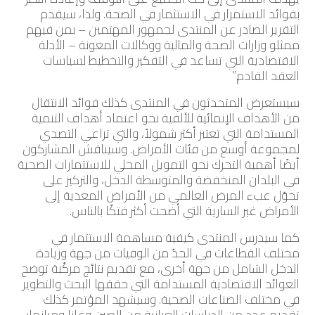
بفوائد الاستمرار في الاستثمار في الصحة. ولذا، سيقدم
التقرير الصادر عن المنتدى لجمهور المهتمين – بمن فيهم
ممثلو وزارات الصحة والمالية ووكالات المعونة – الأدلة
الاقتصادية التي تساعد في التفكير والتخطيط لسياسات
العقد القادم.”
سيستعرض المتحدثون في المنتدى كذلك فوائد الانتقال
من الأهداف الإنمائية للألفية نحو اعتماد أهداف التنمية
المستدامة التي تعتبر أكثر شمولاً، والتي تراعي التصدي
لمجموعة أوسع من فئات الأمراض. وسيناقش المشاركون
أيضًا أهمية التحرك نحو التمويل المحلي للاستثمارات الصحية
في البلدان المنخفضة والمتوسطة الدخل، والتركيز على
تحوّل عبء المرض العالمي من الأمراض المعدية إلى
الأمراض غير السارية التي أضحت أكثر فتكًا بالناس.
كما سيدرس المنتدى كيفية مساهمة الاستثمار في
مختلف القطاعات في الحدّ من الوفيات من جهة وزيادة
الدخل الشامل من جهة أخرى، مع تقديم نتائج مركّبة توضح
العوائد الاقتصادية المستدامة التي حققها البحث والتطوير
في مختلف الصناعات الصحية. وسيشهد المؤتمر كذلك
تقديم عدد من الدراسات العيانية من الصين وغانا وميانمار