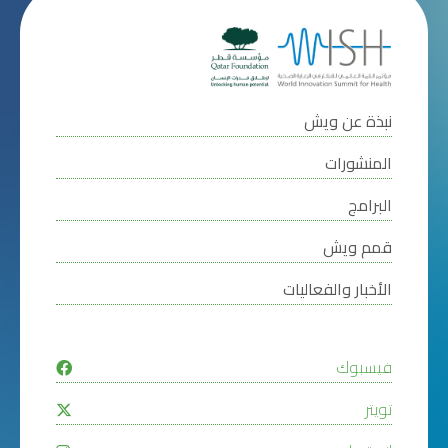
نبذة عن ويش
المنشورات
البرامج
قمم ويش
الأخبار والفعاليات
فيسبوك
تويتر