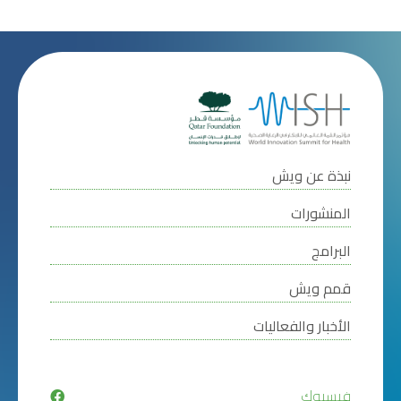
فهمنا
للصحة
النفسية
للأطفال
في
مناطق
النزاع
نبذة عن ويش
المنشورات
البرامج
قمم ويش
الأخبار والفعاليات
فيسبوك