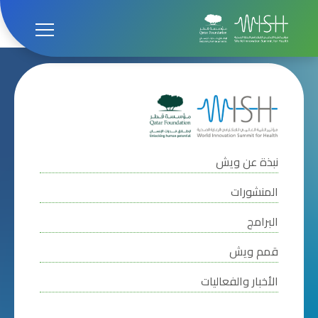
اكتشف قطر!
اكتشف قطر!أماكن الإقامةرحلات السفر
نبذة عن ويش
المنشورات
البرامج
قمم ويش
الأخبار والفعاليات