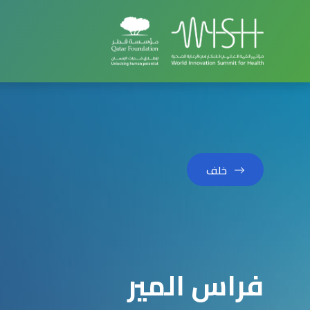
خلف
فراس المير