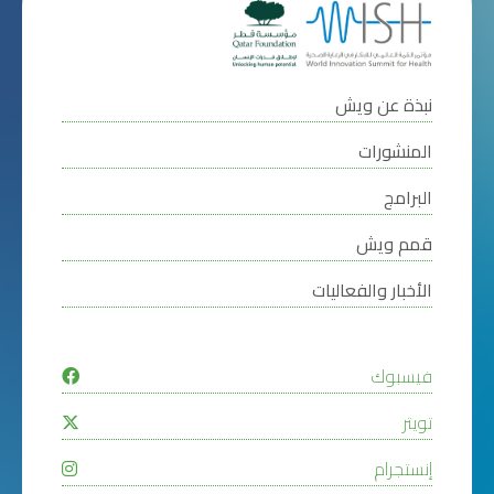
نبذة عن ويش
المنشورات
البرامج
قمم ويش
الأخبار والفعاليات
فيسبوك
تويتر
إنستجرام