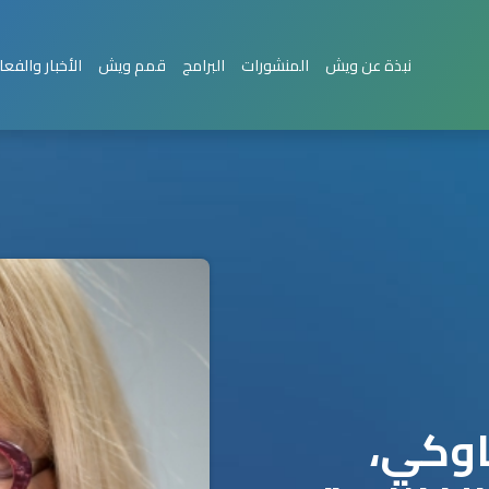
نبذة عن ويش
المنشورات
البرامج
قمم ويش
الأخبار والفعا
اوكي،