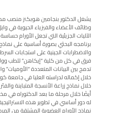
يشغل الدكتور بنجامين هوبكنز منصب مدي
وظائف الأعضاء والفيزياء الحيوية في وايل
الآليات الجزيئية التي تجعل الأورام حساس
برنامجه البحثي بصورة أساسية على نماذج ا
والاضطرابات الجينية على استجابات السرطا
فرق في كل من كلية “إيكاهن” للطب وواي
تدمج بين البيانات المتعددة “الأوميات” وا
خلال إكماله لدراسته العليا في جامعة كو
خلال نماذج زراعة الأنسجة المتباينة والفئ
أيضًا خلال مرحلة ما بعد الدكتوراه في مخ
له دور أساسي في تطوير هذه الاستراتيجية
نماذج الأورام العضوية المشتقة من المرضى 