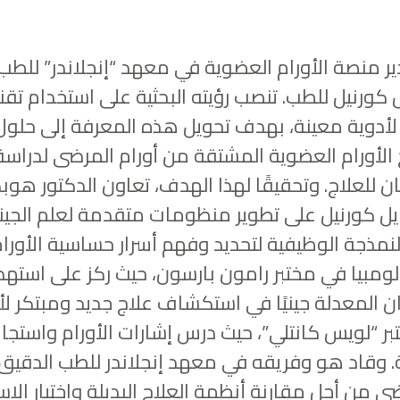
ر منصة الأورام العضوية في معهد “إنجلاندر” للط
 كورنيل للطب. تنصب رؤيته البحثية على استخدام تقن
ة لأدوية معينة، بهدف تحويل هذه المعرفة إلى حلول 
لأورام العضوية المشتقة من أورام المرضى لدراسة ت
ن للعلاج. وتحقيقًا لهذا الهدف، تعاون الدكتور هوب
ل كورنيل على تطوير منظومات متقدمة لعلم الجينو
لنمذجة الوظيفية لتحديد وفهم أسرار حساسية الأورام
لومبيا في مختبر رامون بارسون، حيث ركز على استهد
ران المعدلة جينيًا في استكشاف علاج جديد ومبتكر ل
تبر “لويس كانتلي”، حيث درس إشارات الأورام واستجا
. وقاد هو وفريقه في معهد إنجلاندر للطب الدقيق
من أجل مقارنة أنظمة العلاج البديلة واختيار الاستر