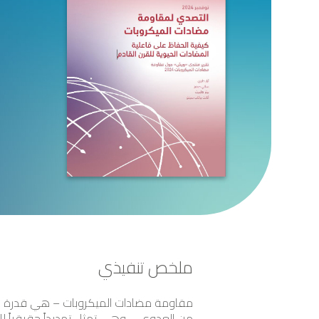
ملخص تنفيذي
مقاومة مضادات الميكروبات – هي قدرة الكائ
من العدوى – وهي تمثل تهديداً حقيقياً لل