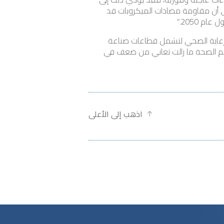
 إلى أن مقاومة مضادات الميكروبات قد
لرعاية الصحي لتشمل قطاعات صناعة
لنظافة، والمجتمع ككل. إلا انه و كما كشفت تجربة الاستجابة لجائحة كوفيد-19، فإن نظم الصحة ما زالت تعاني من ضعف في
اذهب إلى الأعلى