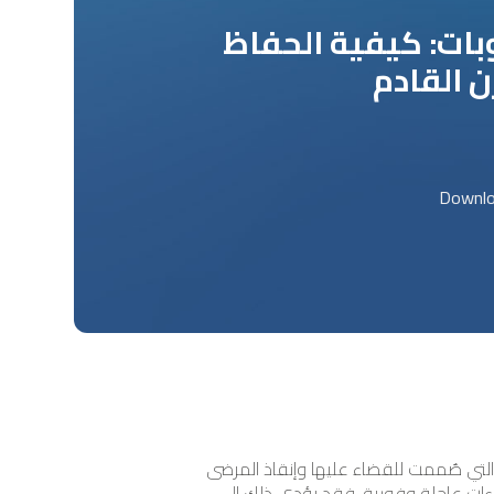
ات: كيفية الحفاظ
ن القادم
 التي صٌممت للقضاء عليها وإنقاذ المرضى
اءات عاجلة وفورية، فقد يؤدي ذلك إلى