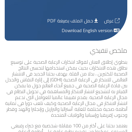
عرض
حمل الملف بصيغة PDF
Download English version
ملخص تنفيذي
ينطوي إطلاق العنان لفوائد ابتكارات الرعاية الصحية على توسيع
نطاق هذه الابتكارات بحيث يمكن استخدامها لتحسين النتائج
الصحية للكثيرين ، بدلا من القلة. يهدف بحثنا الجديد في الانتشار
العالمي للابتكار في الرعاية الصحية (GDHI) إلى إثارة النقاش والجدل
بين قادة الرعاية الصحية في جميع أنحاء العالم حول ما يمكن
القيام به لتشجيع انتشار الابتكار والمساهمة في تحويل النظام في
مجال الرعاية الصحية. يقدم تقييما عالميا للعوامل التي تدعم
انتشار الابتكار في مجال الرعاية الصحية وكيف تلعب دورا في ثمانية
أنظمة صحية مختلفة للغاية: أستراليا والبرازيل وإنجلترا والهند وقطر
وجنوب إفريقيا وإسبانيا والولايات المتحدة
يعتمد بحثنا على أكثر من 100 مقابلة شخصية مع خبراء رفيعي
المستوى تمكنوا من تقديم نظرة عامة على أنظمة الرعاية