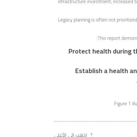
infrastructure investment, increased 
Legacy planning is often not prioritiz
This report demons
Protect health during t
Establish a health an
Figure 1 il
اذهب إلى الأعلى