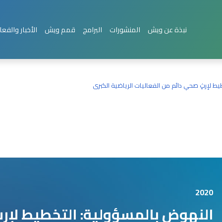
نبذة عن ويش
المنشورات
البرامج
قمم ويش
الأخبار والفعا
ط لإرثٍ صحي دائم من الفعاليات الرياضية الكبرى
2020
النهوض بالمسؤولية: التخطيط لإرث