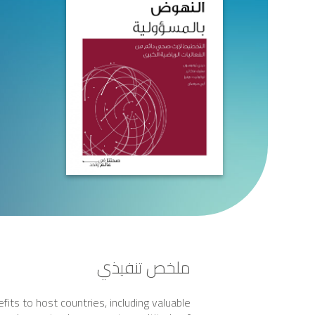
ملخص تنفيذي
its to host countries, including valuable