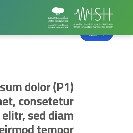
الصفحة الرئيسية
تأثيرنا
(P1) Lorem ipsum dolor sit amet, consetetur sadipscing elitr, sed diam nonumy eirmod tempor invidunt
خلف
 ipsum dolor
met, consetetur
elitr, sed diam
eirmod tempor