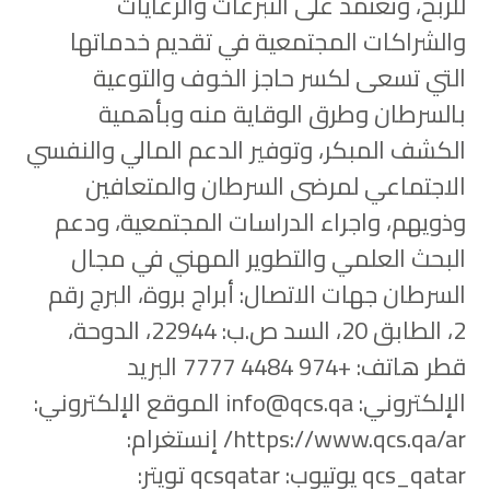
للربح، وتعتمد على التبرعات والرعايات
والشراكات المجتمعية في تقديم خدماتها
التي تسعى لكسر حاجز الخوف والتوعية
بالسرطان وطرق الوقاية منه وبأهمية
الكشف المبكر، وتوفير الدعم المالي والنفسي
الاجتماعي لمرضى السرطان والمتعافين
وذويهم، واجراء الدراسات المجتمعية، ودعم
البحث العلمي والتطوير المهني في مجال
السرطان جهات الاتصال: أبراج بروة، البرج رقم
2، الطابق 20، السد ص.ب: 22944، الدوحة،
قطر هاتف: +974 4484 7777 البريد
الإلكتروني: info@qcs.qa الموقع الإلكتروني:
https://www.qcs.qa/ar/ إنستغرام:
qcs_qatar يوتيوب: qcsqatar تويتر: