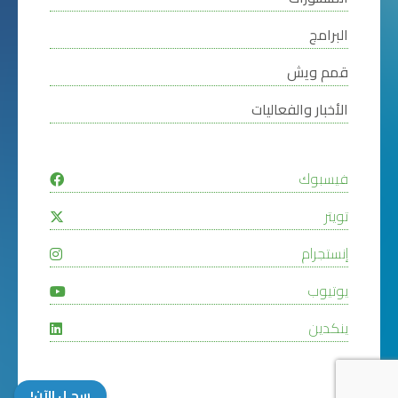
البرامج
قمم ويش
الأخبار والفعاليات
فيسبوك
تويتر
إنستجرام
يوتيوب
ينكدين
سجـل الآن!