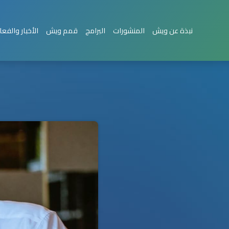
نبذة عن ويش
المنشورات
البرامج
قمم ويش
الأخبار والفعا