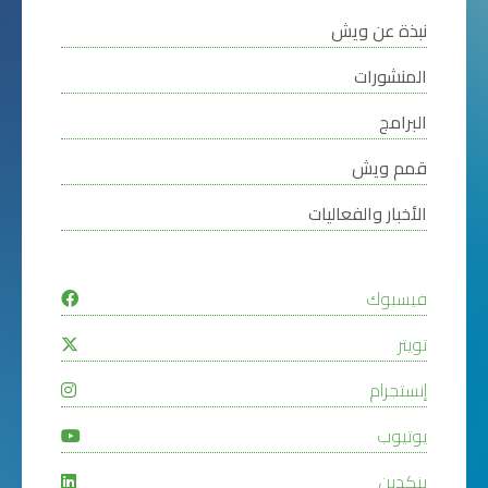
نبذة عن ويش
المنشورات
البرامج
قمم ويش
الأخبار والفعاليات
فيسبوك
تويتر
إنستجرام
يوتيوب
ينكدين