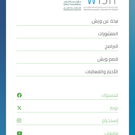
نبذة عن ويش
المنشورات
البرامج
قمم ويش
الأخبار والفعاليات
فيسبوك
تويتر
إنستجرام
يوتيوب