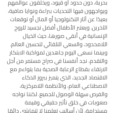
بحرية، دون حدود أو قيود، ويخلقون عوالمهم
ويواجهون فيها التحديات ببراءة ونوايا صافية،
بعيدًا عن آثار التكنولوجيا أو المال أو توقعات
الآخرين. ويعتبر الأطفال أفضل تجسيد للروح
الإنسانية في أنقى صورها، حيث الخيال
اللامحدود، والسعي التلقائي لتحسين العالم.
وبينما نسعى اليوم جاهدين لمواكبة الابتكار
والتقدم، نجد أنفسنا في صراح مستمر من أجل
الارتقاء بقطاع الرعاية الصحية بما يتواءم مع
الاقتصاد الجديد، الذي يتميز ببروز الذكاء
الاصطناعي العام، والأنظمة اللامركزية،
والفرص سهلة الوصول للجميع. لكننا نواجه
صعوبات في خلق تأثير حقيقي وقيمة
مستدامة، لأن أساليب تعلمنا لا تتماشى دائمًا