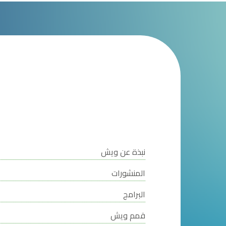
نبذة عن ويش
المنشورات
البرامج
قمم ويش