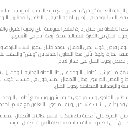
 في الرعاية الصحية “ويش”، بالتعاون مع مربط الشقب للفروسية، سل
قطر لأسر التوحد، في إطار برنامجه الصيفي للأطفال المصابين بالتوح
ه الأنشطة من خلال إدارة تعليم الفروسية التي وفرت الخيول وال
ركوب الخيل في الفترة المسائية لمدة أربعة أيام في الأسبوع.
توفير فرص ركوب الخيل لأطفال التوحد خلال شهور الشتاء الباردة، 
يف الحارة. ولهذا يأتي هذا التعاون الجديد بين “ويش” والشقب ليت
 حصص ركوب الخيل على مدار العام.
ؤتمر “ويش” لأطفال التوحد في إطار الخطة الوطنية للتوحد، إلى تل
م خارج الفصل الدراسي. وكان الأطفال المشاركون في جلسات ركوب 
حسية والوجدانية المصاحبة لركوب الخيل.
ت جلسات ركوب الخيل بتاريخ 6 أغسطس الماضي وتستمر حتى نهاية الشهر. ويستمتع أطفال
ان قد بدأ في الثالث عشر من يوليو الماضي، بالتعاون مع قسم الخ
ويش” الضوء على أهمية بناء شبكات الدعم لعائلات الأطفال المصاب
د من أجل تنظيم جلسات سباحة منفصلة لأمهات أطفال التوحد.