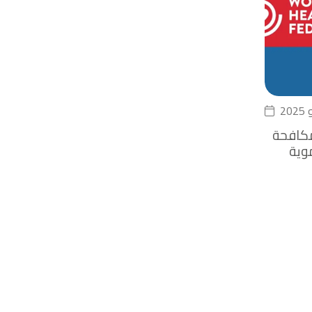
مكافحة
وية