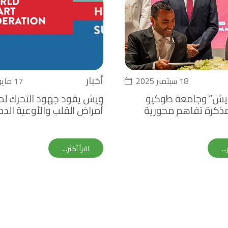
أخبار
18 سبتمبر 2025
17 مايو 2025
يش” وجامعة طوكيو
ويش يقود جهود التحرك ل
ذكرة تفاهم محورية
أمراض القلب والأوعية الدم
سياسات الصحية العالمية
خلال القمة العالمية للقلب 2025
ض أوساكا إكسبو
..
اقرأ أكثر...