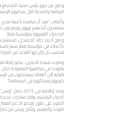
وصرح نيل مورز، رئيس تنمية المجتمع 
الرياضية والصحية التي يمكنهم الإست
وأضاف: “بعد أن شاهدنا بأعيننا مدى 
يشاهدون أبناءهم يلهون ويمرحون، فإن
الخدمات الترفيهية بمؤسسة قطر”.
وصرح أحمد خالد الحميدي، مستشار برا
كأعضاء في مؤسسة قطر نشعر بالسعادة 
فحسب، بل كان لها العديد من المزايا و
وصرحت شيخة الخيارين، عضو رابطة قط
بالتوحد في مرافقها المفتوحة خلال أ
للغاية لأن أطفالنا سيتمكنون من الإ
كرمهم وسخائهم في استضافتنا”.
ومنذ إطلاقه في 2
الضوء على طرق تقديم الدعم الفعال لل
التوحد وأسرهم. ويأمل ويش من خلال ب