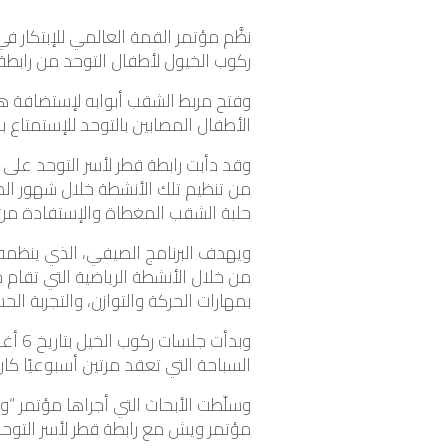
نظَّم مؤتمر القمة العالمي للإبتكار
ركوب الخيول لأطفال التوحد من رابطة 
وفتح مربط الشقب أبوابه لإستضافة هذ
الأطفال المصابين بالتوحد للإستمتاع ب
وقد دأبت رابطة قطر لأسر التوحد على 
من تنظيم تلك الأنشطة خلال شهور الص
حلبة الشقب المغطاة والإستفادة من
ويهدف البرنامج الصيفي، الذي ينظمه م
من خلال الأنشطة الرياضية التي تقا
بمهارات الحركة والتوازن، والتجربة ال
وبدأ
السباحة التي تعقد مرتين أسبوعيًا ك
وسلّطت الأبحاث التي أجراها مؤتمر “
مؤتمر ويش مع رابطة قطر لأسر التوح