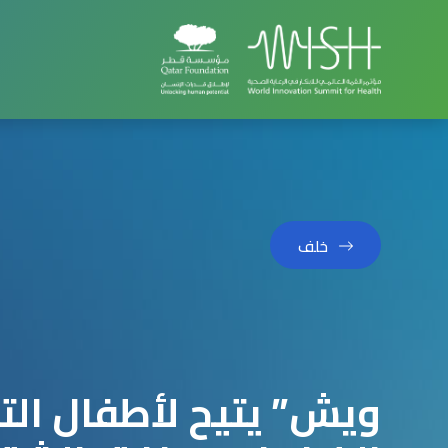
خلف
ويش” يتيح لأطفال الت