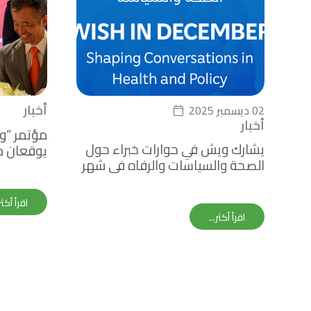
أخبار
02 ديسمبر 2025
أخبار
مؤتمر “و
يشارك ويش في حوارات خبراء حول
يوقعان م
الصحة والسياسات والرفاه في شهر
لتعزيز ال
ديسمبر
خلال معر
اقرأ أكثر.
اقرأ أكثر...