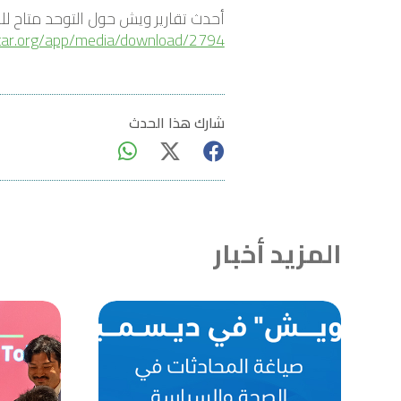
أحدث تقارير ويش حول التوحد متاح للق
tar.org/app/media/download/2794
شارك هذا الحدث
المزيد أخبار