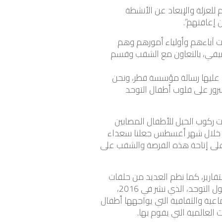
للعزلة والإبعاد عن الأنشطة
 إعاقتهم”.
رت آباءهم وأولياء أمورهم وهم
الصيفي، بالتعاون مع الشقب وقسم
م عليها رسالة مؤسسة قطر، ونحن
رور على قلوب أطفال التوحد
 ركوب الخيل للأطفال المصابين
طاة خلال شهر أغسطس جعلنا سعداء
” على إتاحة هذه الفرصة والشقب على
 من التقارير، كما نظم العديد من حلقات
الخبراء النقاشية، وقاد مبادرات عديدة للرعاية الصحية الخاصة بالتوحد. وقد سلط آخر تقارير ويش البحثية حول التوحد، الذي نشر في 2016،
اعية والثقافية التي يواجهها أطفال
العالمية التي يقوم بها.