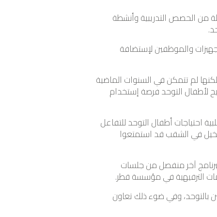
سلة من الحصص التدريبية وأنشطة
د.
تجهيزات والموظفين لإستضافة
ولكنها لم تتمكن في السنوات الماضية
يح لأطفال التوحد فرصة إستخدام
بية احتياجات أطفال التوحد للتفاعل
الخيل في الشقب قد استمتعوا
 التوحد ببرنامج آخر منفصل من جلسات
دمات الترفيهية في مؤسسة قطر.
ين بالتوحد، وفي ضوء ذلك تعاون