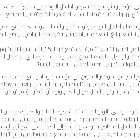
في مؤتمر ويش بقوله: “يتعرض أطفال التوحد في جميع أنحاء العالم 
متاع بها والاستفادة منها بسبب المفاهيم الخاطئة في المجتمع عن
إستمتاع أطفال التوحد بركوب الخيل والسباحة، والسعادة التي غم
نا نشعر ببالغ السعادة لقيام ويش بتنظيم هذا البرنامج الرياضي 
مج الخيل بالشقب: “تنمية المجتمع من الركائز الأساسية التي تقو
والإعتزاز بما قدمناه من دعم لهذه المبادرة، التي لم تدخل الس
الفوائد الأخرى لصحة الأطفال النفسية والبدنية”.
ر لأسر التوحد وكبير المدربين في مؤسسة نوماس التي تقدم جلسات
شهر السنة الباردة، بقولها: “استخدام حلبة الشقب الرائعة المغ
ستمتاع بمزايا ركوب الخيل طوال العام. ونود أن نشكر مؤتمر “ويش
201، جعل “ويش” التوحد إحدى الأولويات للأبحاث المعززة بالأدلة، وأصدر العديد
أطفال المصابين بالتوحد، والحاجة إلى التغلب على العوائق الإجتم
رنامجه الصيفي في استفادة المجتمع بدولة قطر من نتائج الأبحاث 