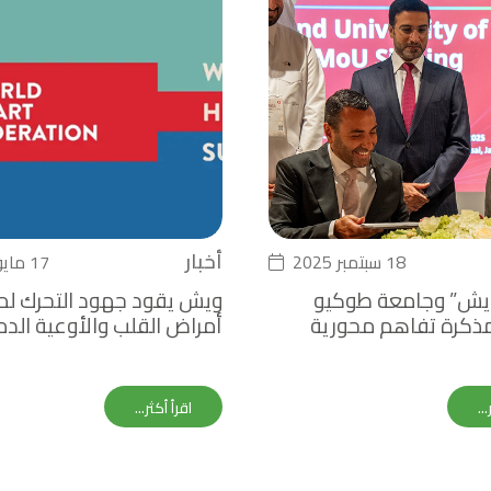
أخبار
18 سبتمبر 2025
17 مايو 2025
يش” وجامعة طوكيو
ويش يقود جهود التحرك ل
ذكرة تفاهم محورية
أمراض القلب والأوعية الدم
سياسات الصحية العالمية
خلال القمة العالمية للقلب 2025
ض أوساكا إكسبو
..
اقرأ أكثر...