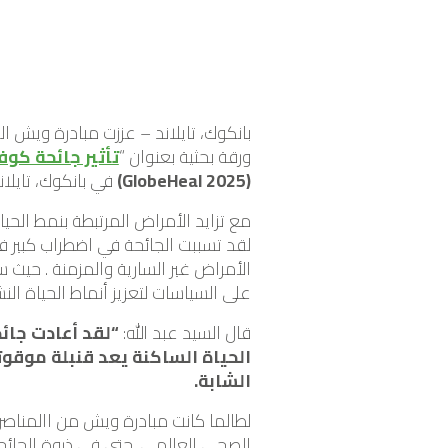
بانكوك، تايلاند – عززت مبادرة ويش ا
ورقة بحثية بعنوان “
تأثير جائحة كوفيد-19 على النشاط البدني في
(GlobeHeal 2025)
في بانكوك، تايلان
مع تزايد الأمراض المرتبطة بنمط الحيا
لقد تسببت الجائحة في اضطراب كبير في
الأمراض غير السارية والمزمنة . حيث
على السياسات لتعزيز أنماط الحياة الن
قال السيد عبد الله:
الحياة الساكنة يعد قنبلة موقوت
الشابة.
لطالما كانت مبادرة ويش من االمناصري