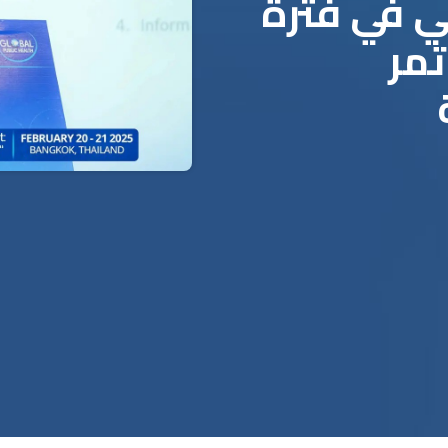
ي في فترة
تمر