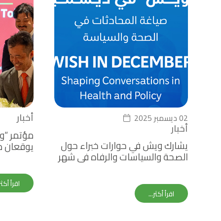
أخبار
02 ديسمبر 2025
أخبار
مؤتمر “و
يشارك ويش في حوارات خبراء حول
يوقعان م
الصحة والسياسات والرفاه في شهر
لتعزيز ال
ديسمبر
خلال معر
اقرأ أكثر.
اقرأ أكثر...