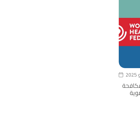
مكافحة
وية