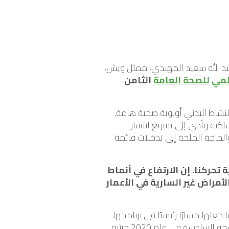
 عبد الله سعيد المهندي، ممثل ويش،
لمي للصحة العامة
الثامن
النشاط البدني أولوية صحية هامة.
اكنة وأدى إلى تسريع انتشار
الحاجة الملحة إلى تدخلات قائمة
ريف كيفية تحركنا. إن الارتفاع في أنماط
أمراض غير السارية في الأعمار
لها مسارًا رئيسيًا في برنامجها
الصحي العالمي. حتى في ذروة الجائحة، قادت ويش الاستمرارية في هذه المسارات، حيث استضافت النسخة السادسة في عام 2020 جزئية