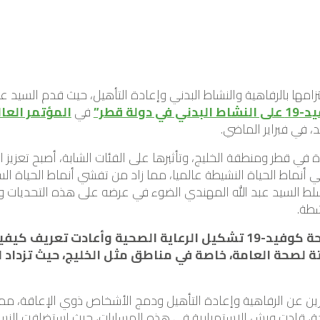
لتزامها بالرفاهية والنشاط البدني وإعادة التأهيل، حيث قدم السيد
 دولة قطر”
في
المؤتمر العا
د، في فبراير الماضي.
ة في قطر ومنطقة الخليج، وتأثيرها على الفئات الشابة، أصبح تعزيز 
 أنماط الحياة النشيطة عالميا، مما زاد من تفشي أنماط الحياة الس
 سلط السيد عبد الله المهندي الضوء في عرضه على هذه التحديات و
شطة.
“لقد أعادت جائحة كوفيد-19 تشكيل الرعاية الصحية وأعادت تع
ة لصحة العامة، خاصة في مناطق مثل الخليج، حيث تزداد ال
ن عن الرفاهية وإعادة التأهيل ودمج الأشخاص ذوي الإعاقة، مما جع