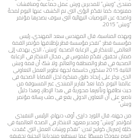
منتدى “ويش” للمديرين ورش عمل جماعية ومناقشات
مفتوحة. كما تقدّم الرؤى التي تم الكشف عنها اليوم لمحةً
واضحة عن التوصيات النهائية التي سوف يصدرها مؤتمر
“ويش” 2015.
وبهذه المناسبة، قال المهندس سعد المهندي، رئيس
مؤسسة قطر: “تفخر مؤسسة قطر بإطلاقها مؤتمر القمة
العالمي للابتكار في الرعاية الصحية ’ويش‘، الذي يهدف إلى
ضمان تحقيق تقدّم ملموس في مجال الابتكار في الرعاية
الصحية في قطر والمنطقة والعالم. ولا شكّ أن قمة ويش
الثانية 2015 ستكون حاسمة لجهة تطوير العمل التعاوني
الذي يركز على إيجاد طرق مبتكرة لحل القضايا الصحية في
عالمنا اليوم. كما تعدّ تقارير المنتدى غير المسبوقة من
حيث نطاقها وتأثيرها محوريةً في هذا الإطار، وهذا دليلٌ
ناصع على أن التعاون الدولي يقع في صلب رسالة مؤتمر
ويش.”
من جهته، قال اللورد دارزي أوف دنهام، الرئيس التنفيذي
لمؤتمر “ويش” ومدير معهد الابتكار في الصحة العالمية في
كليّة إمبريال كوليج لندن: “تقدّم ورشات العمل التي عُقدت
اليوم نموذجًا مبسطًا عما تستطيع منتدياتنا البحثية تحقيقه