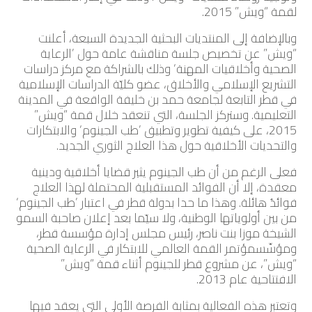
لقمة “ويش” 2015.
وبالإضافة إلى المنتديات البحثية الجديدة السبعة، أعلنت
“ويش” عن تخصيص جلسة مناقشة عامة حول ’الرعاية
الصحية وأخلاقيات المهنة‘ وذلك بالشراكة مع مركز دراسات
التشريع الإسلامي والأخلاق، عضو كليّة الدراسات الإسلامية
في قطر التابعة لجامعة حمد بن خليفة الواقعة في المدينة
التعليمية. وستركز الجلسة، التي تنعقد خلال قمة “ويش”
2015، على كيفية تطوير وتطبيق ’طب الجينوم‘ والابتكارات
والتحديات الأخلاقية حول هذا العلاج الثوري الجديد.
فعلى الرغم من أن طب الجينوم يثير قضايا أخلاقية ودينية
معقدة، إلا أن الفوائد المستقبلية المحتملة لهذا العلاج
فوائدُ هائلة. وهذا ما حدا بدولة قطر في اعتبار ’طب الجينوم‘
من بين أولوياتها الوطنية، ولا سيّما بعد إعلان صاحبة السمو
الشيخة موزا بنت ناصر، رئيس مجلس إدارة مؤسسة قطر،
ومؤسِّسمؤتمر القمة العالمي للابتكار في الرعاية الصحية
“ويش”، عن مشروع قطر للجينوم أثناء قمة “ويش”
الافتتاحية عام 2013.
وتعتبر هذه الفعالية بمثابة الفرصة الأولى التي يعقد فيها