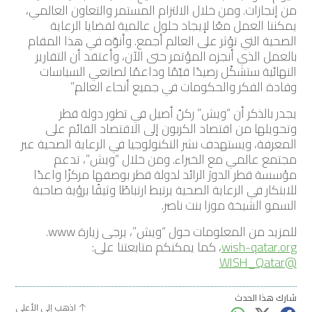
من إنجازات. ومن خلال الالتزام المستمر والتعاون العالمي،
يمكننا العمل معًا لإيجاد حلول عالمية لقضايا الرعاية
الصحية التي تؤثر على العالم أجمع. وأنوّه في هذا المقام
بالعمل الذي أنجزه المؤتمر حتى الآن، وأعتقد أن التقارير
النهائية ستشكّل رصيدًا قيّمًا وداعمًا لصانعي السياسات
وقادة الفكر والحكومات في جميع أنحاء العالم.”
يجدر بالذكر أن “ويش” ركنٌ أصيل في تطور دولة قطر
وتحويلها من اقتصاد الكربون إلى الاقتصاد القائم على
المعرفة، ويستهدف نشر التكنولوجيا في الرعاية الصحية عبر
مجتمع عالمي مع الخبراء. ومن خلال “ويش”، تدعم
مؤسسة قطر الدورَ الرائد لدولة قطر بوصفها مركزًا واعدًا
للابتكار في الرعاية الصحية يرتبط ارتباطًا وثيقًا برؤية صاحبة
السمو الشيخة موزا بنت ناصر.
للمزيد من المعلومات حول “ويش”، يرجى زيارة www.
wish-qatar.org
، كما يمكنكم متابعتنا على:
@WISH_Qatar
شارك هذا الحدث
اذهب إلى الأعلى