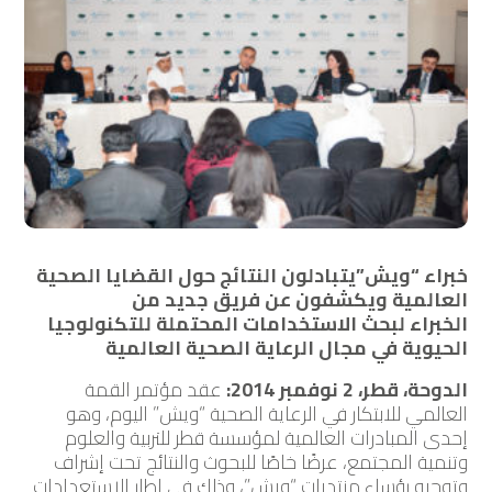
خبراء “ويش”يتبادلون النتائج حول القضايا الصحية
العالمية ويكشفون عن فريق جديد من
الخبراء
لبحث
الاستخدامات المحتملة للتكنولوجيا
الحيوية في مجال الرعاية الصحية العالمية
الدوحة، قطر، 2 نوفمبر 2014:
عقد مؤتمر القمة
العالمي للابتكار في الرعاية الصحية “ويش” اليوم، وهو
إحدى المبادرات العالمية لمؤسسة قطر للتربية والعلوم
وتنمية المجتمع، عرضًا خاصًا للبحوث والنتائج تحت إشراف
وتوجيه رؤساء منتديات “ويش”، وذلك في إطار الاستعدادات