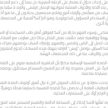
 على إحداث تحوّلٍ لا يقتصر على الرعاية السريرية، بل يمتدّ إلى دعم المجتم
اء الأدلة والأدوات العملية لمواجهة الإدمان الرقمي وآثاره، لا سيّما 
الشباب من معلّمين وأولياء أمورٍ وقادةٍ مجتمعيين يحتاجون إلى ما هو أكثر 
الاستخدام المسؤول للتكنولوجيا، وهو أمرٌ أشدُّ أهميةً في المجتمعات ال
ةً أخرى.
 الاجتماعي وسوء الفهم ما زالا من أشدّ العوائق أمام طلب المساعدة أو ال
لهِمةً وواقعية؛ فقد حقّقت بعض البلدان نجاحًا حين تعاونت مع القيادات
ات لتصل إلى الناس وتلامس واقعهم، وإشراك الشباب بوصفهم شركاء حقي
ا السياق، يواصل “ويش” التزامَه بتهيئة هذه المساحات للحوار المفتوح 
دن والأرياف، بما في ذلك المجتمعات الهشّة.
صحة النفسية الإنسانية تذكيرًا بأن الجاهزية الحقيقية تقوم على الثقة و
 قادرةٌ على العمل منفردة؛ ولا الدعم النفسيّ المستدام سيتحقّق، بوصفه خدمة
مشاركة بفاعلية.
ث بصراحةٍ عن تحدّيات التمويل التي لا تزال تُعيق أولويات الصحة النفس
 الميزانيات العامة أن تخصص بندًا للصحة النفسية باعتبارها هدفًا جوهريً
التركيز أولًا على الاستثمارات المحلية.
لعلّها الأشدّ إلحاحًا، إلى المساءلة الدائمة والتقييم المستمر. فقد اتف
ل في إحساس الناس بتحسّنٍ حقيقيٍّ في حياتهم اليومية. وانطلاقًا من هذا 