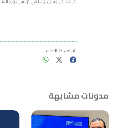
كرامة كل إنسان. وإننا في “ويش”، وزملاؤنا
شارك هذا الحدث
مدونات مشابهة