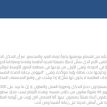
ستحقّه من اهتمام بوصفها ركيزةً لرفاه الفرد والمجتمع. غير أن التحدّي
الأمر الذي يمثّل اختبارًا حقيقيًا لقدرة أنظمتنا وقادتنا وشراكاتنا الدولية
 في الدوحة، وهي الأولى من نوعها في منطقة الشرق الأوسط، لتوفّر فرصة
 وخارجها، تحت مظلة رؤية موحَّدة، وهي: “النهوض برعاية الصحة النفسية 
وحات العالمية لا يكون لها شأنٌ إلا إذا ترسّخت في واقع المجتمعات المحلي
حاجة ماسّة إلى المساعدة الإنسانية، من بينهم 66 مليونًا يعانون من حالاتٍ نفسية. وهذه الأرق
مّلون أعباءً ثقيلةً يصمتون عنها. أمّا القصص التي رُويت في أروقة الق
ية هي أساسُ قدرتنا على رعاية أنفسنا ومن نُحب.