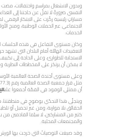
وبدون الانشغال بمراسم واحتفالات، مضت ال
النفسي ضرورةً لا تقلّ عن حاجتنا إلى الغذا
مساراتٍ رئيسية ركّزت على الابتكار الرقمي 
الاجتماعي عبر الحملات الوطنية، ومنح الأول
الخدمات.
وكان مستوى التفاعل في هذه الجلسات لافت
التعقيدات الهائلة أمام البلدان التي تشهد
الاستجابة للطوارئ، وعلى الحاجة إلى تكييف
لا يمكن أن يرتكز على المخططات النظرية وحد
وعلى مستوى أجندة الصحة العالمية الأوسع، ب
أن ممثلي الوفود في القمّة أجمعوا على
الإ
ويتجلّى هذا التحدّي بوضوحٍ في منطقتنا، حيث
الحقائق بلا مواربة، ومن غير تجميل أو تلطيف، 
كثير من المشاركين، لا سيّما القادمين من بلدا
والمجتمعات المحلية.
وقد صيغت التوصياتُ التي خرجت بها الورش ل