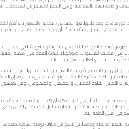
أهدافٍ واضحة تتسم بالشفافية، وعلى التعلم المستمر من المجتمعات 
عن قاعاتها ومداولاتها، هو الإحساس بالتجديد، والشعور بأننا أمام لحظةٍ ج
ا، غادرت وهي تحمل يقينًا مشتركًا بأن رعاية الصحة النفسية ليست وعدً
 الدروس ترسم ملامح عملنا بالفعل. فبحوثُنا ومشروعاتُنا في ميدان ا
ت على مختلف المستويات. وتوجّهنا تأكيداتُ القمّة على أهمية المقاربات 
ظلَّ متجدّدين مع العالم المتغيّر من حولنا.
بأن الوثائق والبيانات كفيلةٌ بإحداث التغيير من تلقاء نفسها. غير أن الحق
الصادقة، والالتزام بمشاركة النجاحات والإخفاقات على حد سواء. إن المس
اك الآخرين: القادة المحليين، والمعلمين، والمتطوعين، ومن يعيشون الت
 وشاقة، غير أن ما شاع في الدوحة هو أن هذه الرحلة قد اكتسبت زخمًا
وطنها. فالوعدُ بالاستثمار والابتكار والحلول الرقمية لن يُقاس بمدى تعق
هم في أمسّ الحاجة إليه.
هج القمم العالمية وحدها، بل يُنسَج من خيارات يوميةٍ بسيطة، مفادها