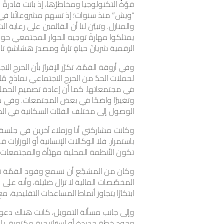
قوّةُ التكنولوجيا ومخاطرُها، إذ باتت قادرةً
“ويش” منذ سنوات؛ إذ تسهم مشروعاتُنا في بن
والمنازل. وتبيّن لنا أن القائمين على رعاية 
يمتلكوا مهارةَ توجيه الحوار المجتمعي حول 
الرقمية شريانَ حياةٍ تارةً ومصدرَ هشاشةٍ تار
وفي أروقة القمّة، تكرّر الإقرارُ بأن الحرج
لحملات الحدّ من الحرج الاجتماعي نماذجَ مُ
في مجتمعاتها. كما أن إعادة تصميم الحمل
وتغييرًا واضحًا في بعض المجتمعات. وفي هذ
الوصول إلى مختلف الفئات السكانية في الم
وكانت مشاركتي أنا وزملاء آخرين في جلسة ال
باستمرار. فلا الوكالات الإنسانية أو الوزارات
تكون الأنظمة المحلية مهيّأة والمجتمعات 
وكان من المشجّع أن نسمع وفود القمّة تتحد
المخصّصات المالية لا تزال ضئيلة، وأنه على
ابتكارًا يتجاوز أنماط المساعدات التقليدية، مع 
وإلى جانب مسألة التمويل، كانت هناك دعوة، 
وجود خطةٍ جديدةٍ أو استراتيجيةٍ مكتوبة، ب