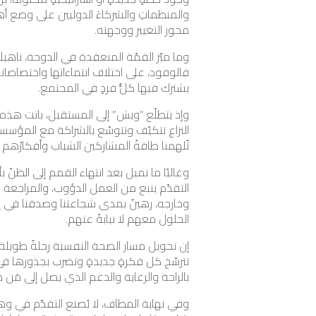
والمنظماتِ والشركاءَ الدوليين على وضع 
محور التغيير ووجهته.
وما ميّز القمّة المنعقدة في الدوحة، ناهيك 
فالوفود، على اختلاف انتماءاتها واختصاصاته
يشترك فيها كلُّ فردٍ في المجتمع.
وإذ يتطلّع “ويش” إلى المستقبل، باتت هذه
النزاع تتكيّف وتتوسّع بالشراكة مع المؤسسا
تُلهمنا طاقةُ المشاركين الشباب وأفكارُهم لن
وغالبًا ما نميل بعد انتهاء القمم إلى الظنّ 
التقدّم ينبع من العمل الدؤوب، والمراجعة 
وخارجه، رهينٌ بمدى شجاعتنا وصدقنا في إشر
الحلول معهم لا نيابةً عنهم.
إن تحويل مسار الصحة النفسية رحلةٌ طويلة
تترسّخ كل فكرةٍ جديدةٍ وتضرب بجذورها في م
بالراحة والرعاية والدعم الذي يصل إلى مَن 
وفي نهاية المطاف، لا يُصنع التقدّم في و