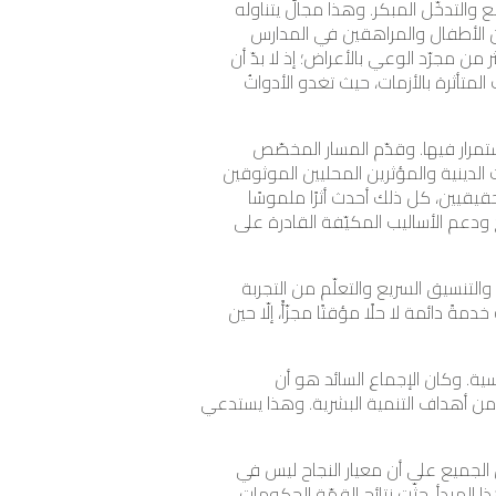
ع والتدخّل المبكر. وهذا مجالٌ يتناوله
بين الأطفال والمراهقين في المدارس
من مجرّد الوعي بالأعراض؛ إذ لا بدّ أن
متأثرة بالأزمات، حيث تغدو الأدواتُ
استمرار فيها. وقدّم المسار المخصّص
 الدينية والمؤثرين المحليين الموثوقين
قيين، كل ذلك أحدث أثرًا ملموسًا
ودعم الأساليب المكيّفة القادرة على
التنسيق السريع والتعلّم من التجربة
ً دائمة لا حلًا مؤقتًا مجزّأً، إلّا حين
ية. وكان الإجماع السائد هو أن
ّا من أهداف التنمية البشرية. وهذا يستدعي
ق الجميع على أن معيار النجاح ليس في
المبدأ، حثّت نتائج القمّة الحكوماتِ