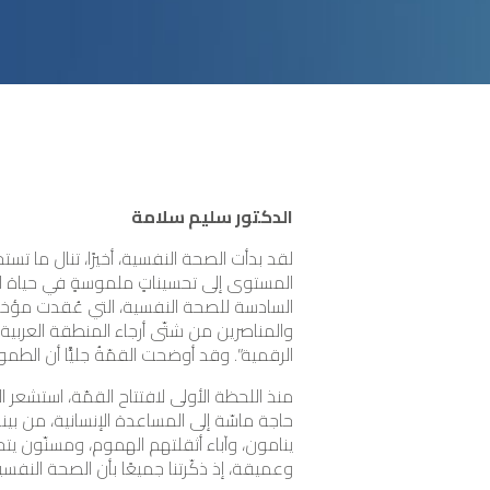
الدكتور سليم سلامة
لقد بدأت الصحة النفسية، أخيرًا، تنال ما ت
المستوى إلى تحسيناتٍ ملموسةٍ في حياة الناس، 
السادسة للصحة النفسية، التي عُقدت مؤخرًا
والمناصرين من شتّى أرجاء المنطقة العربية
الرقمية”. وقد أوضحت القمّةُ جليًّا أن الطم
ينامون، وآباء أثقلتهم الهموم، ومسنّون يتح
وعميقة، إذ ذكّرتنا جميعًا بأن الصحة النفس