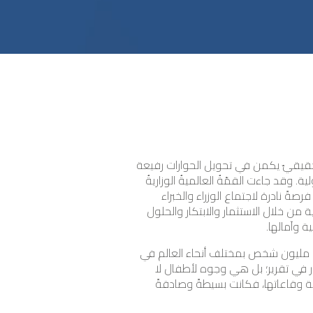
 الحقيقيّ يكمن في تحويل الحوارات رفيعة
. وقد جاءت القمّةُ العالميةُ الوزاريةُ
ً نادرة لاجتماع الوزراء والخبراء
من خلال الاستثمار والابتكار والحلول
ة وآمالها.
منذ اللحظة الأولى لافتتاح القمّة، استشعر المشاركون حجمَ التحدّي وضرورةَ العمل والتعاون. إذ إنّ ما يزيد على 300 مليون شخص بمختلف أنحاء العالم في
ام ليست مجرّد سطور في تقرير؛ بل هي وجوه لأطفال لا
مّة وقاعاتها، فكانت بسيطةً وصادقةً