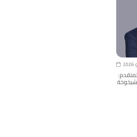
لمتقدم:
لشيخوخة