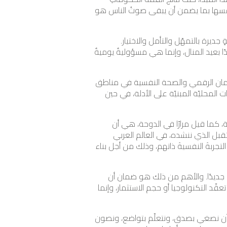
نفسها بما يضمن أن يبقى صوتُ الناس هو
ديرة بالتمهّل والتأمل والاختيار.
ا بعيد المنال، وإنما هي مسؤوليةٌ يوميةٌ
لإدمان الرقمي والصحة النفسية في مناطق
المحليّة المبنيّة على الأدلة، في حين
يقة، كما قيل مرارًا في الدوحة، هي أن
تقبل الذي ننشده، في العالم العربي
جربةَ النفسيةَ ذاتهم، وذلك من أجل بناء
 جديدًا. والأهم من ذلك هو ضمان أن
ّد التكنولوجيا أو حجم الاستثمار، وإنما
: أن نصغي بصدق، ونتعلّم بتواضع، ونصون