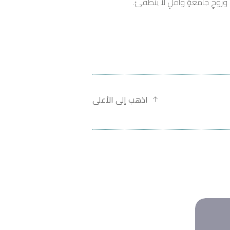
وروحٍ جامعةٍ وأملٍ لا ينطفئ.
اذهب إلى الأعلى