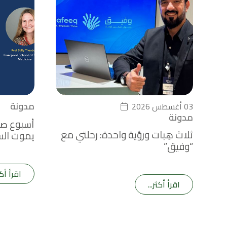
مدونة
03 أغسطس 2026
مدونة
ثلاث هِبات ورؤية واحدة: رحلتي مع
يموت الس
“وفيق”
في الماء
اقرأ أكث
اقرأ أكثر...