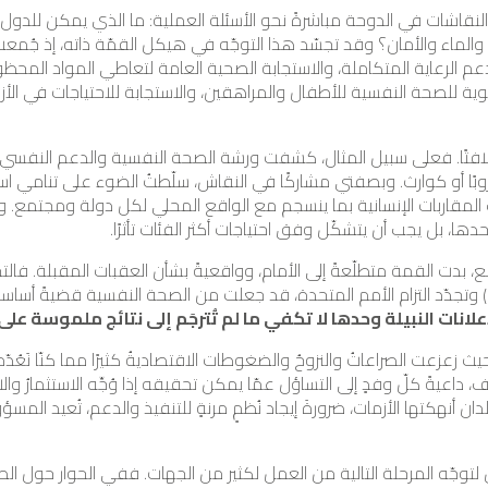
نقاشات في الدوحة مباشرةً نحو الأسئلة العملية: ما الذي يمكن للدول
ء والماء والأمان؟ وقد تجسّد هذا التوجّه في هيكل القمّة ذاته، إذ جُم
لدعم الرعاية المتكاملة، والاستجابة الصحية العامة لتعاطي المواد المحظ
وية للصحة النفسية للأطفال والمراهقين، والاستجابة للاحتياجات في الأز
ًا. فعلى سبيل المثال، كشفت ورشة الصحة النفسية والدعم النفسي وا
 حروبًا أو كوارث. وبصفتي مشاركًا في النقاش، سلّطتُ الضوء على تنامي 
 المقاربات الإنسانية بما ينسجم مع الواقع المحلي لكل دولة ومجتمع. و
ها، بل يجب أن يتشكّل وفق احتياجات أكثر الفئات تأثرًا.
دت القمة متطلّعةً إلى الأمام، وواقعيةً بشأن العقبات المقبلة. فالتجمّ
مثل قرار جمعية الصحة العالمية رقم (77.3) وتجدّد التزام الأمم المتحدة، قد جعلت من الصحة الن
علانات النبيلة وحدها لا تكفي ما لم تُترجَم إلى نتائج ملموسة على
 زعزعت الصراعاتُ والنزوحُ والضغوطات الاقتصاديةُ كثيرًا مما كنّا نَعُد
داعيةً كلّ وفدٍ إلى التساؤل عمّا يمكن تحقيقه إذا وُجِّه الاستثمارُ والا
ن أنهكتها الأزمات، ضرورةَ إيجاد نُظمٍ مرنةٍ للتنفيذ والدعم، تُعيد المسؤول
توجّه المرحلة التالية من العمل لكثير من الجهات. ففي الحوار حول الصح