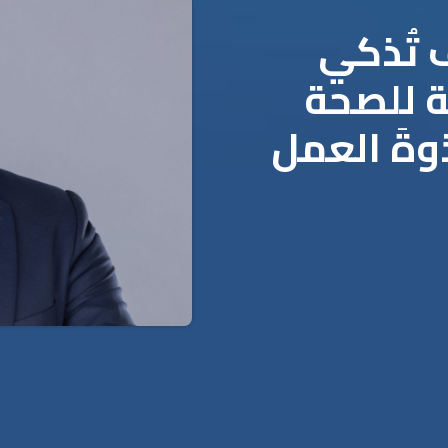
 تُذكي
ية للصحة
وةَ العمل