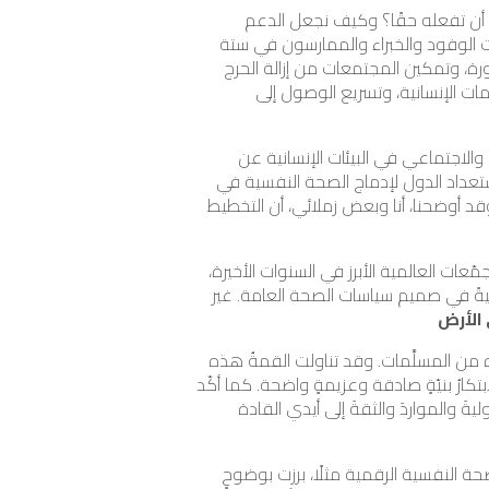
 أن تفعله حقًا؟ وكيف نجعل الدعم
عت الوفود والخبراء والممارسون في ستة
ورة، وتمكين المجتمعات من إزالة الحرج
مات الإنسانية، وتسريع الوصول إلى
لاجتماعي في البيئات الإنسانية عن
استعداد الدول لإدماج الصحة النفسية في
قد أوضحنا، أنا وبعض زملائي، أن التخطيط
عات العالمية الأبرز في السنوات الأخيرة،
فسية قضيةً أساسيةً في صميم سياسات الصحة العامة. غير
 الأرض
ّه من المسلَّمات. وقد تناولت القمةُ هذه
بتكارُ بنيّةٍ صادقة وعزيمةٍ واضحة. كما أكّد
يةَ والمواردَ والثقةَ إلى أيدي القادة
ة النفسية الرقمية مثلًا، برزت بوضوحٍ