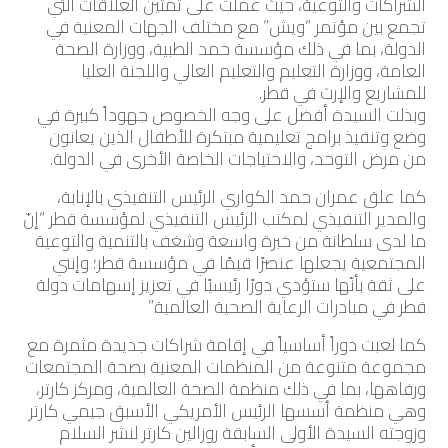
الشراكات والتوعية، حيث عملت على تمتين العلاقات التي
تجمع بين مؤتمر “ويش” مع مختلف الجهات المعنية في
الدولة، بما في ذلك مؤسسة حمد الطبية، ووزارة الصحة
العامة، ووزارة التعليم والتعليم العالي واللجنة العليا
للمشاريع والإرث في قطر.
وبذلت السيدة أفضل على وجه الخصوص جهوداً كبيرة في
وضع وتنفيذ برامج تعليمية مبتكرة للأطفال الذين يعانون
من مرض التوحد، والاحتياجات الخاصة الأخرى في الدولة.
كما علق عمران حمد الكواري الرئيس التنفيذي بالإنابة،
والمدير التنفيذي لمكتب الرئيس التنفيذي لمؤسسة قطر “إنّ
ما لدى سلطانة من خبرة واسعة وشغف بالتنمية والتوعية
المجتمعية يجعلها عنصرًا قيمًا في مؤسسة قطر؛ وإنني
على ثقة بأنّها ستؤدي دورًا رئيسيًا في تعزيز إسهامات دولة
قطر في مبادرات الرعاية الصحية العالمية.”
كما لعبت دوراً أساسياً في إقامة شراكات جديدة مثمرة مع
مجموعة متنوعة من المنظمات المعنية بصحة المجتمعات
ورفاهها، بما في ذلك منظمة الصحة العالمية، ومركز كارتر،
وهي منظمة أسسها الرئيس الأمريكي الأسبق جيمي كارتر
وزوجته السيدة الأولى السابقة روزالين كارتر لنشر السلام