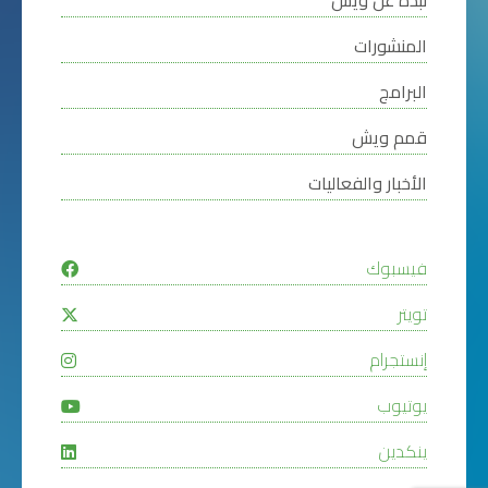
نبذة عن ويش
المنشورات
البرامج
قمم ويش
الأخبار والفعاليات
فيسبوك
تويتر
إنستجرام
يوتيوب
ينكدين