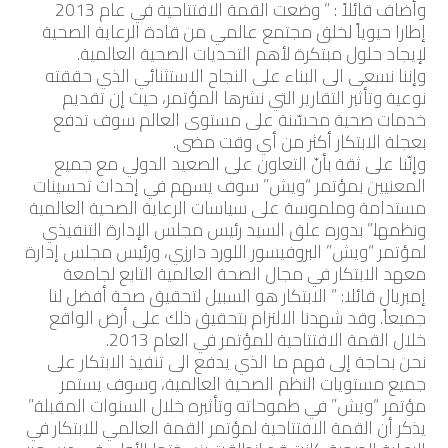
وأضاف قائلاً : ” وضعت القمة الافتتاحية في عام 2013
إطارا حيوياً لخلق مجتمع عالمي من قادة الرعاية الصحية
لإيجاد حلول مبتكرة لأهم التحديات الصحية العالمية.
وإننا نسعى الى البناء على النجاح الاستثنائي الذي حققته
نوعية وتأثير التقارير التي نشرها المؤتمر، حيث إن تقديم
خدمات صحية محسّنة على مستوى العالم سوف تدفع
بعجلة الابتكار أكثر من أي وقت مضى.
وإنّنا على ثقة بأنّ التعاون على الصعيد الدولي مع جميع
المعنيين بمؤتمر “ويش” سوف يسهم في إحداث تحسينات
مستدامة وملموسة على سياسات الرعاية الصحية العالمية
ونظمها.” بدوره علق السيد رئيس مجلس الإدارة التنفيذي
لمؤتمر “ويش” البروفيسور اللورد دارزي، ورئيس مجلس إدارة
معهد الابتكار في مجال الصحة العالمية التابع لجامعة
إمبريال قائلا: ” الابتكار هو السبيل لتحقيق صحة أفضل لنا
جميعاً. وقد شهدنا الالتزام بتحقيق ذلك على أرض الواقع
خلال القمة الافتتاحية للمؤتمر في العام 2013.
نحن بحاجة إلى فهم ما الذي يدفع الى تنفيذ الابتكار على
جميع مستويات النظم الصحية العالمية، وسوف يستمر
مؤتمر “ويش” في طموحاته وتأثيره خلال السنوات المقبلة.”
يذكر أن القمة الافتتاحية لمؤتمر القمة العالمي للابتكار في