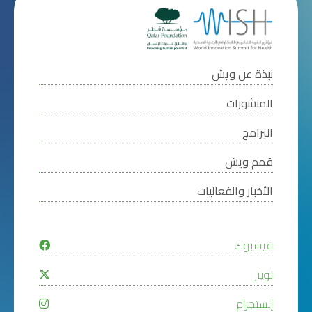
نبذة عن ويش
المنشورات
البرامج
قمم ويش
الأخبار والفعاليات
فيسبوك
تويتر
إنستجرام