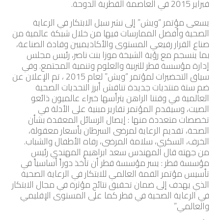
فبراير 2015 في العاصمة القطرية الدوحة.
يسعى مؤتمر “ويش” إلى نشر سبل الابتكار في الرعاية
الصحية وأفضل الممارسات فيها من خلال شبكة عالمية من
صناع القرار رفيعي المستوى والأكاديميين وقادة الصناعة،
بما ينسجم مع رؤية الشيخة موزا بنت ناصر، رئيس مجلس
إدارة مؤسسة قطر للتربية والعلوم وتنمية المجتمع. وفي
سياق التحضيرات لمؤتمر “ويش” لعام 2015 ، تم الإعلان عن
ضم ستة منتديات جديدة تناقش أبرز التحديات الصحية
العالمية في وقتنا الراهن يترأسها خبراء عالميون ذائعو
الصيت، وسيقدم المؤتمر تقارير مبنية على الأدلة في
تخصصات متعددة منها : إيصال الرسائل المعقدة بشأن
الصحة، تقديم الرعاية لمرضى السرطان بأسعار معقولة،
الخرف، السكري، سلامة المرضى، رفاه الأطفال والشباب.
من جهته قال المهندس سعد ابراهيم المهندي رئيس
مؤسسة قطر : يسر مؤسسة قطر أن تأخذ دوراً أساسياً في
تأسيس مؤتمر القمة العالمي للابتكار في الرعاية الصحية
الذي يهدف إلى ضمان تحقيق نتائج مؤثرة في مجال الابتكار
في الرعاية الصحية في قطر كما على المستوى الإقليمي
والعالمي.”