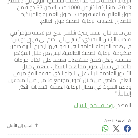
الرعاية الصحية كانت قد انطلقت بنسختها الأولى في ديسمبر
2013، بمشاركة أكثر من 1000 مشارك من 67 دولة من
حول العالم لمناقشة وبحث الحلول العملية والمبتكرة
للتصدي لتحديات الرعاية الصحية حول العالم.
من جانبه قال السيد إجبرت شلنجز الذي تم تعيينه مؤخراً في
منصب الرئيس التنفيذي: “يسرّني أن أنضم الى فريق “ويش”
في هذه المرحلة الهامة التي يتطور فيها ليصبح تأثيره ضمن
منظومة الرعاية الصحية العالمية، ليس من خلال المؤتمر
فحسب، ولكن ضمن مجتمعات تعتمد على اتخاذ اجراءات
جادة في سبيل تطوير مفاهيم الابتكار ، سنعمل خلال
الأشهر القادمة للبناء على النجاح الذي حققه المؤتمر في
العام الماضي من خلال تطوير مجتمع عالمي من المبدعين
ودعم البحوث في مجال الرعاية الصحية التحديات الأكثر
إلحاحا. “
المصدر :
وكالة المحرر للانباء
شارك هذا الحدث
اذهب إلى الأعلى