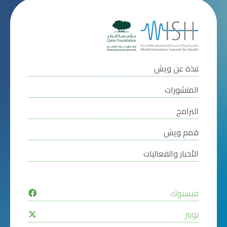
نبذة عن ويش
المنشورات
البرامج
قمم ويش
الأخبار والفعاليات
فيسبوك
تويتر