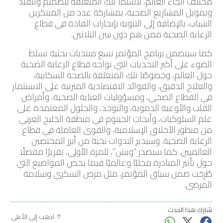
مختلف أنحاء العالم، لاسيما تلك المتعلقة بتصميم وتنفيذ
وتمويل المشاريع الصحية، بمشاركة عدد من المبتكرين
الشباب، بالإضافة إلى التنويه بإنجازات القادة في قطاع
الرعاية الصحية ممن هم دون سن الثلاثين.
كما سيتضمن برنامج المؤتمر تسع منتديات بحثية تسلط
الضوء على أكبر التحديات التي تواجه قطاع الرعاية الصحية
حول العالم، وخصوصًا تلك المتعلقة بالصحة السكانية،
والعلاج الدقيق، والفوائد الاقتصادية المترتبة على الاستثمار
في القطاع الصحي، ومسؤوليات العناية الصحية، وأمراض
القلب والأوعية الدموية، والتوحد، والحلول المعتمدة على
علم السلوكيات، وأبحاث الجينوم في منطقة الخليج العربي
من منظور الأخلاق الإسلامية، والقوى العاملة في قطاع
الرعاية الصحية. وسيدير الندوات نخبة من أبرز المختصين
العالميين. كما سيصدر “ويش”، للمرة الأولى، تقريرًا مفصلًا
حول تأثير المبادرة محليًا وعالميًا فيما يخص المواضيع التي
طُرِحَت ضمن سياق المؤتمر، مثل مرض السكري وسلامة
المرضى.
شارك هذا الحدث
اذهب إلى الأعلى