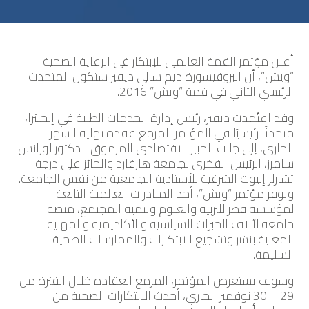
أعلن مؤتمر القمة العالمي للإبتكار في الرعاية الصحية
“ويش”، أن البروفيسورة ديم سالي ديفيز ستكون المتحدث
الرئيسي الثاني في قمة “ويش” 2016.
وقد اعتُمدت ديفيز، رئيس إدارة الخدمات الطبية في إنجلترا،
متحدثًا رئيسيًا في المؤتمر المزمع عقده نهاية الشهر
الجاري، إلى جانب الخبير الاقتصادي المرموق الدكتور لورانس
سامرز، الرئيس الفخري لجامعة هارفارد والحائز على درجة
تشارلز إليوت الشرفية للأستاذية الجامعية من نفس الجامعة.
ويوفر مؤتمر “ويش”، أحد المبادرات العالمية التابعة
لمؤسسة قطر للتربية والعلوم وتنمية المجتمع، منصة
جامعة لآلاف الخبرات السياسية والأكاديمية والمهنية
المعنية بنشر وتشجيع الابتكارات والممارسات الصحية
السليمة.
وسوف يستعرض المؤتمر، المزمع انعقاده خلال الفترة من
29 – 30 نوفمبر الجاري، أحدث الابتكارات الصحية من